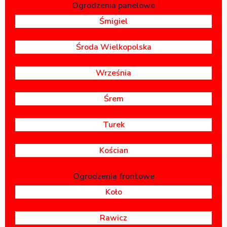
Ogrodzenia panelowe
Śmigiel
Środa Wielkopolska
Września
Śrem
Turek
Kościan
Ogrodzenia frontowe
Koło
Rawicz