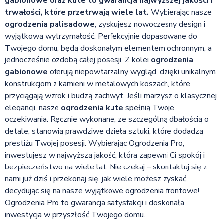
gabionowe oraz kute to gwarancja najwyższej jakości i
trwałości, które przetrwają wiele lat.
Wybierając nasze
ogrodzenia palisadowe
, zyskujesz nowoczesny design i
wyjątkową wytrzymałość. Perfekcyjnie dopasowane do
Twojego domu, będą doskonałym elementem ochronnym, a
jednocześnie ozdobą całej posesji. Z kolei
ogrodzenia
gabionowe
oferują niepowtarzalny wygląd, dzięki unikalnym
konstrukcjom z kamieni w metalowych koszach, które
przyciągają wzrok i budzą zachwyt. Jeśli marzysz o klasycznej
elegancji, nasze
ogrodzenia kute
spełnią Twoje
oczekiwania. Ręcznie wykonane, ze szczególną dbałością o
detale, stanowią prawdziwe dzieła sztuki, które dodadzą
prestiżu Twojej posesji. Wybierając Ogrodzenia Pro,
inwestujesz w najwyższą jakość, która zapewni Ci spokój i
bezpieczeństwo na wiele lat. Nie czekaj – skontaktuj się z
nami już dziś i przekonaj się, jak wiele możesz zyskać,
decydując się na nasze wyjątkowe ogrodzenia frontowe!
Ogrodzenia Pro to gwarancja satysfakcji i doskonała
inwestycja w przyszłość Twojego domu.