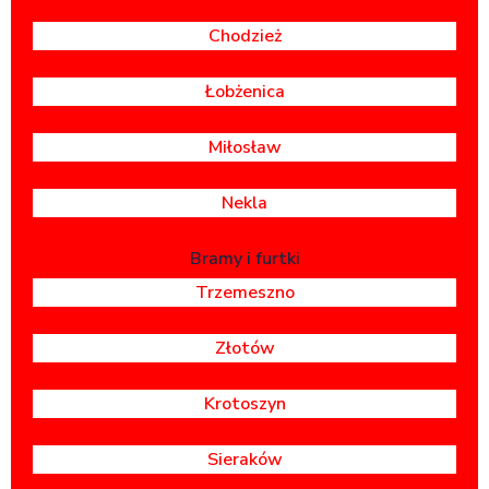
Chodzież
Łobżenica
Miłosław
Nekla
Bramy i furtki
Trzemeszno
Złotów
Krotoszyn
Sieraków