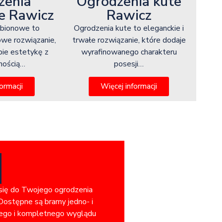
zenia
Ogrodzenia kute
e Rawicz
Rawicz
abionowe to
Ogrodzenia kute to eleganckie i
owe rozwiązanie,
trwałe rozwiązanie, które dodaje
bie estetykę z
wyrafinowanego charakteru
lnością…
posesji…
ormacji
Więcej informacji
 się do Twojego ogrodzenia
Dostępne są bramy jedno- i
jnego i kompletnego wyglądu