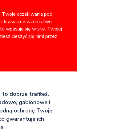
ni Twoje oczekiwania pod
sz klasyczne wzornictwo,
ale wpasują się w styl Twojej
iesz cieszyć się nimi przez
 to dobrze trafiłeś.
sadowe, gabionowe i
awodną ochronę Twojej
co gwarantuje ich
e.