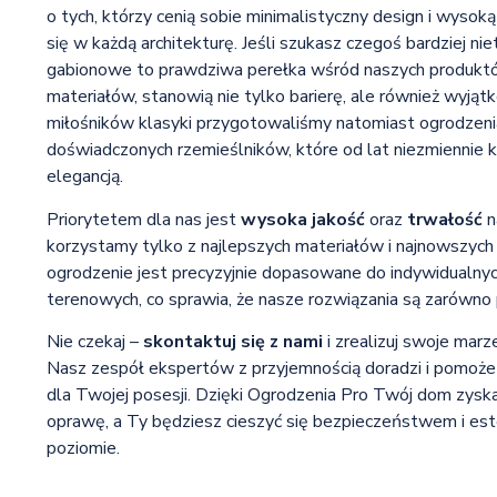
o tych, którzy cenią sobie minimalistyczny design i wysok
się w każdą architekturę. Jeśli szukasz czegoś bardziej n
gabionowe to prawdziwa perełka wśród naszych produkt
materiałów, stanowią nie tylko barierę, ale również wyją
miłośników klasyki przygotowaliśmy natomiast ogrodzenia
doświadczonych rzemieślników, które od lat niezmiennie ko
elegancją.
Priorytetem dla nas jest
wysoka jakość
oraz
trwałość
n
korzystamy tylko z najlepszych materiałów i najnowszych 
ogrodzenie jest precyzyjnie dopasowane do indywidualny
terenowych, co sprawia, że nasze rozwiązania są zarówno p
Nie czekaj –
skontaktuj się z nami
i zrealizuj swoje marz
Nasz zespół ekspertów z przyjemnością doradzi i pomoże
dla Twojej posesji. Dzięki Ogrodzenia Pro Twój dom zysk
oprawę, a Ty będziesz cieszyć się bezpieczeństwem i es
poziomie.