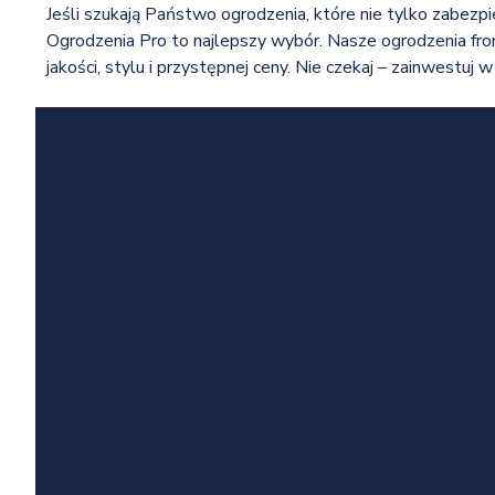
Jeśli szukają Państwo ogrodzenia, które nie tylko zabezpi
Ogrodzenia Pro to najlepszy wybór. Nasze ogrodzenia fr
jakości, stylu i przystępnej ceny. Nie czekaj – zainwestu