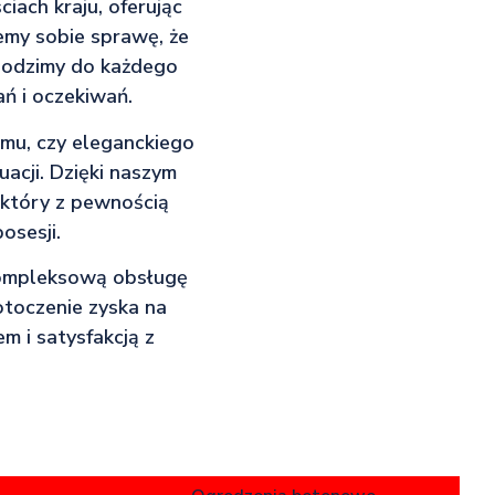
iach kraju, oferując
jemy sobie sprawę, że
chodzimy do każdego
ń i oczekiwań.
mu, czy eleganckiego
uacji. Dzięki naszym
 który z pewnością
osesji.
kompleksową obsługę
otoczenie zyska na
m i satysfakcją z