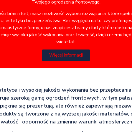
Twojego ogrodzenia frontowego.
ości bram i furt, masz możliwość wyboru rozwiązania, które speł
i, estetyki i bezpieczeństwa. Bez względu na to, czy preferuje
alistyczne formy, u nas znajdziesz bramy i furty, które doskon
chuje wysoka jakość wykonania oraz trwałość, dzięki czemu będz
wiele lat.
Więcej informacji
estetyce i wysokiej jakości wykonania bez przepłacania,
ruje szeroką gamę ogrodzeń frontowych, w tym pali
o pięknie się prezentują, ale również zapewniają niez
rodukty są tworzone z najwyższej jakości materiałów, 
rwałość i odporność na zmienne warunki atmosferyczn