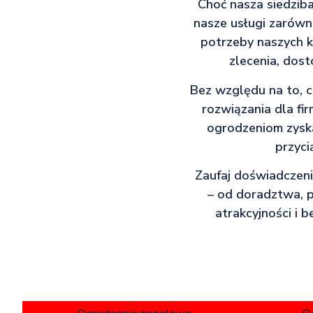
Choć nasza siedziba
nasze usługi zarówno
potrzeby naszych k
zlecenia, dos
Bez względu na to, 
rozwiązania dla fir
ogrodzeniom zyska
przyci
Zaufaj doświadczen
– od doradztwa, p
atrakcyjności i 