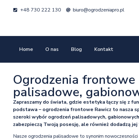
+48 730 222 130
biuro@ogrodzeniapro.pl
Home
O nas
Blog
Kontakt
Ogrodzenia frontowe 
palisadowe, gabionow
Zapraszamy do świata, gdzie estetyka łączy się z fun
podstawa – ogrodzenia frontowe Rawicz to nasza sp
szeroki wybór ogrodzeń palisadowych, gabionowych i
zabezpieczą Twoją posesję, ale również dodadzą je
Nasze ogrodzenia palisadowe to synonim nowoczesności i