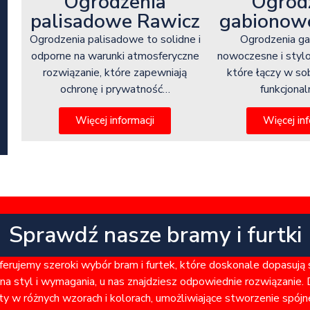
Ogrod
Ogrodzenia
gabionow
palisadowe Rawicz
Ogrodzenia g
Ogrodzenia palisadowe to solidne i
nowoczesne i styl
odporne na warunki atmosferyczne
które łączy w so
rozwiązanie, które zapewniają
funkcjona
ochronę i prywatność…
Więcej inf
Więcej informacji
Sprawdź nasze bramy i furtki
rujemy szeroki wybór bram i furtek, które doskonale dopasują
a styl i wymagania, u nas znajdziesz odpowiednie rozwiązanie. 
ty w różnych wzorach i kolorach, umożliwiające stworzenie spó