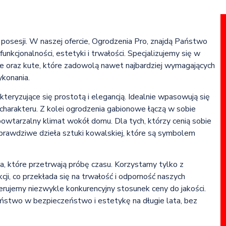
osesji. W naszej ofercie, Ogrodzenia Pro, znajdą Państwo
nkcjonalności, estetyki i trwałości. Specjalizujemy się w
we oraz kute, które zadowolą nawet najbardziej wymagających
ykonania.
eryzujące się prostotą i elegancją. Idealnie wpasowują się
 charakteru. Z kolei ogrodzenia gabionowe łączą w sobie
owtarzalny klimat wokół domu. Dla tych, którzy cenią sobie
 prawdziwe dzieła sztuki kowalskiej, które są symbolem
ia, które przetrwają próbę czasu. Korzystamy tylko z
ji, co przekłada się na trwałość i odporność naszych
rujemy niezwykle konkurencyjny stosunek ceny do jakości.
aństwo w bezpieczeństwo i estetykę na długie lata, bez