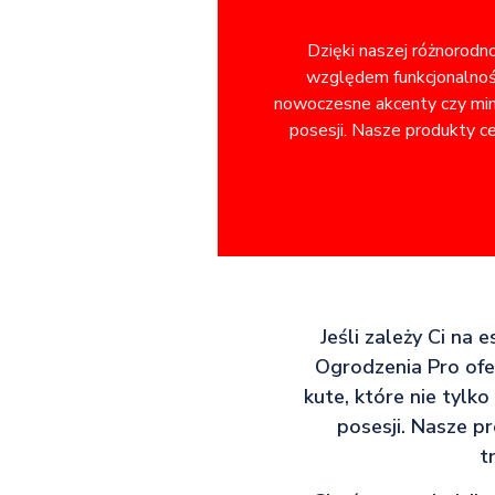
Dzięki naszej różnorodn
względem funkcjonalnośc
nowoczesne akcenty czy minim
posesji. Nasze produkty ce
Jeśli zależy Ci na 
Ogrodzenia Pro ofe
kute, które nie tylk
posesji. Nasze p
t