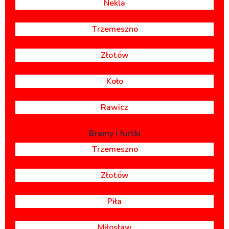
Nekla
Trzemeszno
Złotów
Koło
Rawicz
Bramy i furtki
Trzemeszno
Złotów
Piła
Miłosław