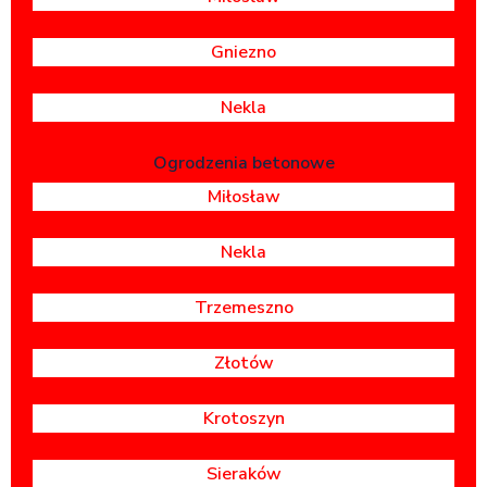
Gniezno
Nekla
Ogrodzenia betonowe
Miłosław
Nekla
Trzemeszno
Złotów
Krotoszyn
Sieraków