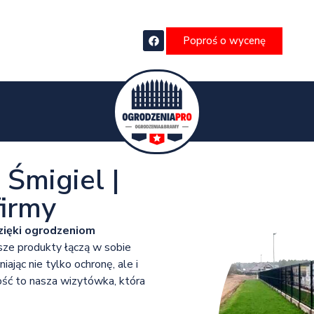
Poproś o wycenę
Śmigiel |
irmy
zięki ogrodzeniom
ze produkty łączą w sobie
jąc nie tylko ochronę, ale i
ść to nasza wizytówka, która