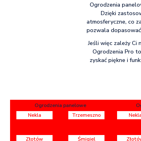
Ogrodzenia panelow
Dzięki zastoso
atmosferyczne, co z
pozwala dopasować o
Jeśli więc zależy Ci
Ogrodzenia Pro to 
zyskać piękne i fun
Ogrodzenia panelowe
O
Nekla
Trzemeszno
Nekl
Złotów
Śmigiel
Złotó