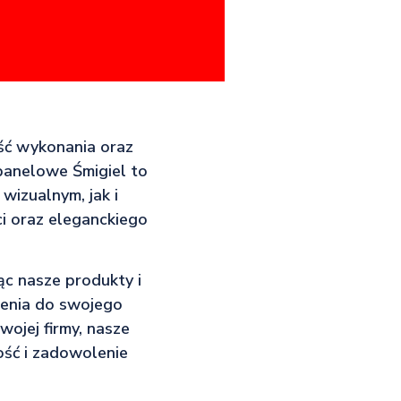
ość wykonania oraz
panelowe Śmigiel to
izualnym, jak i
i oraz eleganckiego
ąc nasze produkty i
zenia do swojego
ojej firmy, nasze
ość i zadowolenie