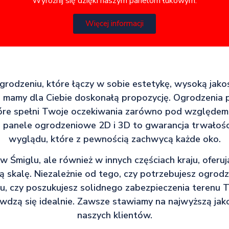
Wyróżnij się dzięki naszym panelom łukowym.
Więcej informacji
ogrodzeniu, które łączy w sobie estetykę, wysoką jak
o mamy dla Ciebie doskonałą propozycję. Ogrodzenia 
tóre spełni Twoje oczekiwania zarówno pod względem w
 panele ogrodzeniowe 2D i 3D to gwarancja trwałośc
wyglądu, które z pewnością zachwycą każde oko.
 w Śmiglu, ale również w innych częściach kraju, oferuj
ką skalę. Niezależnie od tego, czy potrzebujesz ogrod
 czy poszukujesz solidnego zabezpieczenia terenu Tw
wdzą się idealnie. Zawsze stawiamy na najwyższą jak
naszych klientów.