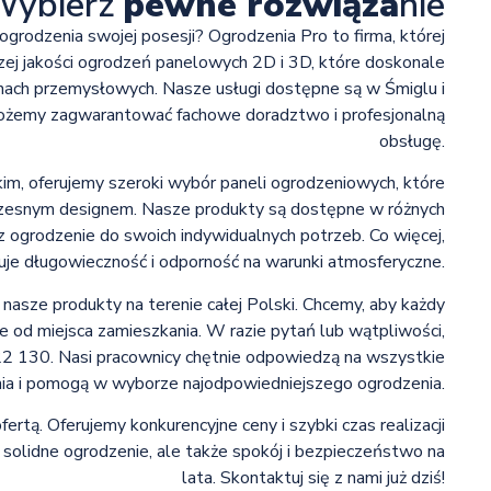
Wybierz
pewne rozwiąza
nie
grodzenia swojej posesji? Ogrodzenia Pro to firma, której
zej jakości ogrodzeń panelowych 2D i 3D, które doskonale
enach przemysłowych. Nasze usługi dostępne są w Śmiglu i
 możemy zagwarantować fachowe doradztwo i profesjonalną
obsługę.
m, oferujemy szeroki wybór paneli ogrodzeniowych, które
czesnym designem. Nasze produkty są dostępne w różnych
sz ogrodzenie do swoich indywidualnych potrzeb. Co więcej,
je długowieczność i odporność na warunki atmosferyczne.
nasze produkty na terenie całej Polski. Chcemy, aby każdy
ie od miejsca zamieszkania. W razie pytań lub wątpliwości,
 130. Nasi pracownicy chętnie odpowiedzą na wszystkie
ia i pomogą w wyborze najodpowiedniejszego ogrodzenia.
rtą. Oferujemy konkurencyjne ceny i szybki czas realizacji
 solidne ogrodzenie, ale także spokój i bezpieczeństwo na
lata. Skontaktuj się z nami już dziś!