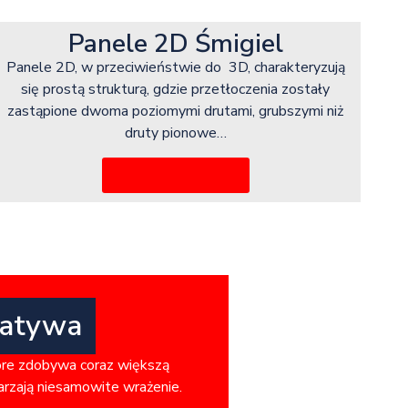
Panele 2D Śmigiel
Panele 2D, w przeciwieństwie do 3D, charakteryzują
się prostą strukturą, gdzie przetłoczenia zostały
zastąpione dwoma poziomymi drutami, grubszymi niż
druty pionowe…
Więcej informacji
natywa
óre zdobywa coraz większą
warzają niesamowite wrażenie.