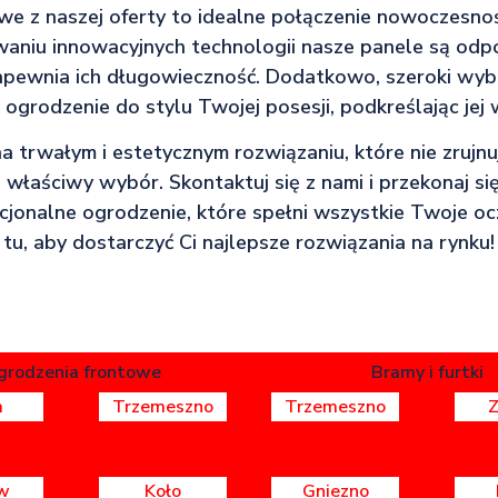
e z naszej oferty to idealne połączenie nowoczesności
waniu innowacyjnych technologii nasze panele są odp
apewnia ich długowieczność. Dodatkowo, szeroki wy
grodzenie do stylu Twojej posesji, podkreślając jej 
 na trwałym i estetycznym rozwiązaniu, które nie zruj
właściwy wybór. Skontaktuj się z nami i przekonaj si
kcjonalne ogrodzenie, które spełni wszystkie Twoje o
tu, aby dostarczyć Ci najlepsze rozwiązania na rynku!
grodzenia frontowe
Bramy i furtki
a
Trzemeszno
Trzemeszno
w
Koło
Gniezno