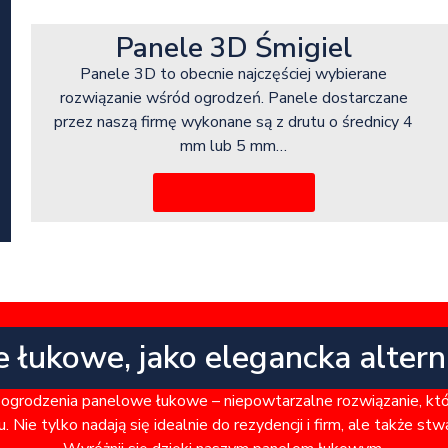
Panele 3D Śmigiel
Panele 3D to obecnie najczęściej wybierane
rozwiązanie wśród ogrodzeń. Panele dostarczane
przez naszą firmę wykonane są z drutu o średnicy 4
mm lub 5 mm…
Więcej informacji
e łukowe, jako elegancka alter
ogrodzenia panelowe łukowe – niepowtarzalne rozwiązanie, kt
. Nie tylko nadają się idealnie do rezydencji i firm, ale także st