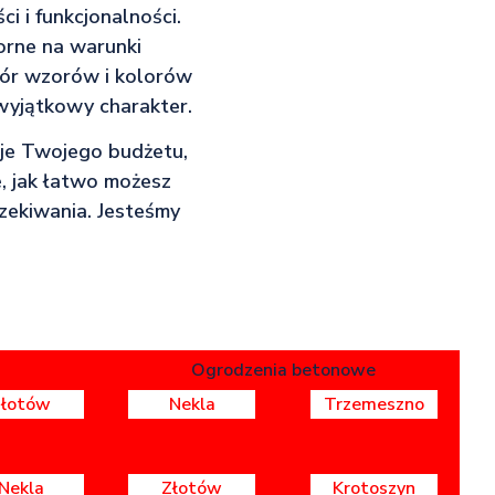
 i funkcjonalności.
orne na warunki
bór wzorów i kolorów
wyjątkowy charakter.
nuje Twojego budżetu,
ę, jak łatwo możesz
czekiwania. Jesteśmy
Ogrodzenia betonowe
Złotów
Nekla
Trzemeszno
Nekla
Złotów
Krotoszyn