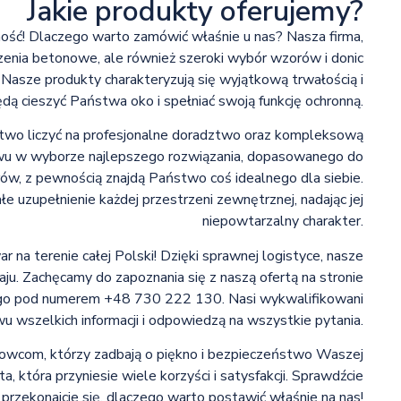
Jakie produkty oferujemy?
ść! Dlaczego warto zamówić właśnie u nas? Nasza firma,
dzenia betonowe, ale również szeroki wybór wzorów i donic
Nasze produkty charakteryzują się wyjątkową trwałością i
ędą cieszyć Państwa oko i spełniać swoją funkcję ochronną.
stwo liczyć na profesjonalne doradztwo oraz kompleksową
u w wyborze najlepszego rozwiązania, dopasowanego do
ów, z pewnością znajdą Państwo coś idealnego dla siebie.
uzupełnienie każdej przestrzeni zewnętrznej, nadając jej
niepowtarzalny charakter.
na terenie całej Polski! Dzięki sprawnej logistyce, nasze
aju. Zachęcamy do zapoznania się z naszą ofertą na stronie
nego pod numerem +48 730 222 130. Nasi wykwalifikowani
u wszelkich informacji i odpowiedzą na wszystkie pytania.
howcom, którzy zadbają o piękno i bezpieczeństwo Waszej
, która przyniesie wiele korzyści i satysfakcji. Sprawdźcie
i przekonajcie się, dlaczego warto postawić właśnie na nas!