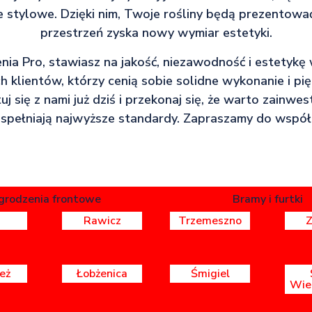
 stylowe. Dzięki nim, Twoje rośliny będą prezentowa
przestrzeń zyska nowy wymiar estetyki.
ia Pro, stawiasz na jakość, niezawodność i estetykę
 klientów, którzy cenią sobie solidne wykonanie i pi
j się z nami już dziś i przekonaj się, że warto zainwe
 spełniają najwyższe standardy. Zapraszamy do współ
grodzenia frontowe
Bramy i furtki
Rawicz
Trzemeszno
eż
Łobżenica
Śmigiel
Wie