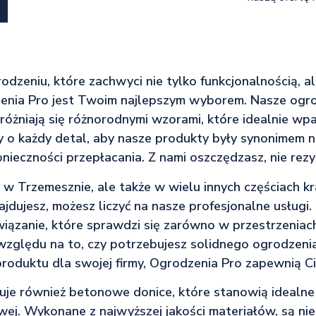
rodzeniu, które zachwyci nie tylko funkcjonalnością, 
zenia Pro jest Twoim najlepszym wyborem. Nasze og
óżniają się różnorodnymi wzorami, które idealnie wpa
 o każdy detal, aby nasze produkty były synonimem n
nieczności przepłacania. Z nami oszczędzasz, nie rezyg
 w Trzemesznie, ale także w wielu innych częściach kr
najdujesz, możesz liczyć na nasze profesjonalne usługi
ązanie, które sprawdzi się zarówno w przestrzeniach
względu na to, czy potrzebujesz solidnego ogrodzen
oduktu dla swojej firmy, Ogrodzenia Pro zapewnią C
uje również betonowe donice, które stanowią idealne 
wej. Wykonane z najwyższej jakości materiałów, są nie 