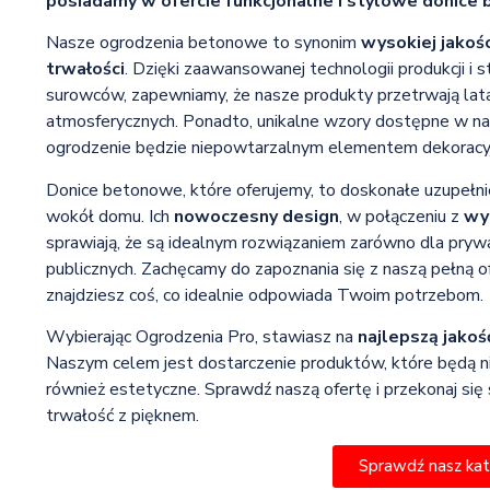
posiadamy w ofercie funkcjonalne i stylowe donice
Nasze ogrodzenia betonowe to synonim
wysokiej jakośc
trwałości
. Dzięki zaawansowanej technologii produkcji i 
surowców, zapewniamy, że nasze produkty przetrwają lat
atmosferycznych. Ponadto, unikalne wzory dostępne w nas
ogrodzenie będzie niepowtarzalnym elementem dekoracy
Donice betonowe, które oferujemy, to doskonałe uzupełnie
wokół domu. Ich
nowoczesny design
, w połączeniu z
wy
sprawiają, że są idealnym rozwiązaniem zarówno dla prywat
publicznych. Zachęcamy do zapoznania się z naszą pełną o
znajdziesz coś, co idealnie odpowiada Twoim potrzebom.
Wybierając Ogrodzenia Pro, stawiasz na
najlepszą jakoś
Naszym celem jest dostarczenie produktów, które będą nie
również estetyczne. Sprawdź naszą ofertę i przekonaj się
trwałość z pięknem.
Sprawdź nasz ka