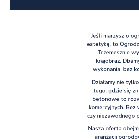
Jeśli marzysz o og
estetyką, to Ogrod
Trzemesznie wyr
krajobraz. Dbamy
wykonania, bez ko
Działamy nie tylko
tego, gdzie się z
betonowe to rozwi
komercyjnych. Bez 
czy niezawodnego pr
Nasza oferta obejm
aranżacji ogrodo