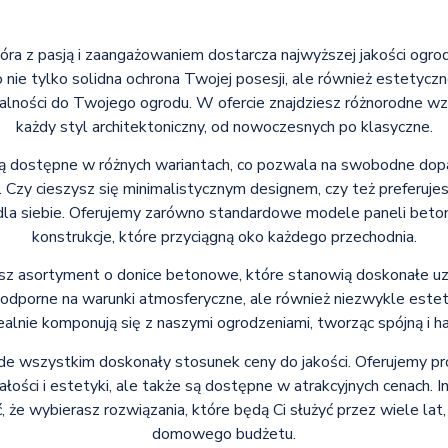
tóra z pasją i zaangażowaniem dostarcza najwyższej jakości ogr
nie tylko solidna ochrona Twojej posesji, ale również estetycz
nalności do Twojego ogrodu. W ofercie znajdziesz różnorodne wzo
każdy styl architektoniczny, od nowoczesnych po klasyczne.
 dostępne w różnych wariantach, co pozwala na swobodne dopa
 Czy cieszysz się minimalistycznym designem, czy też preferujes
dla siebie. Oferujemy zarówno standardowe modele paneli beton
konstrukcje, które przyciągną oko każdego przechodnia.
 asortyment o donice betonowe, które stanowią doskonałe uzup
 i odporne na warunki atmosferyczne, ale również niezwykle est
dealnie komponują się z naszymi ogrodzeniami, tworząc spójną i ha
de wszystkim doskonały stosunek ceny do jakości. Oferujemy prod
ości i estetyki, ale także są dostępne w atrakcyjnych cenach. I
 że wybierasz rozwiązania, które będą Ci służyć przez wiele lat
domowego budżetu.