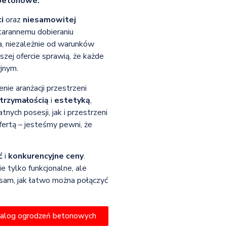
 betonowe.
i
oraz
niesamowitej
starannemu dobieraniu
a, niezależnie od warunków
zej ofercie sprawią, że każde
jnym.
nie aranżacji przestrzeni
trzymałością
i
estetyką
,
nych posesji, jak i przestrzeni
fertą – jesteśmy pewni, że
ć
i
konkurencyjne ceny
.
 tylko funkcjonalne, ale
 sam, jak łatwo można połączyć
talog ogrodzeń betonowych