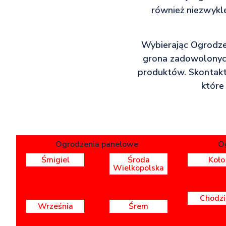
również niezwykle
Wybierając Ogrodzen
grona zadowolonych
produktów. Skontaktu
które
Ogrodzenia panelowe
O
Śmigiel
Środa
Koło
Wielkopolska
Chodzi
Września
Śrem