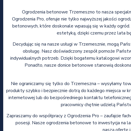
Ogrodzenia betonowe Trzemeszno to nasza specjalno
Ogrodzenia Pro, oferuje nie tylko najwyższej jakości ogro
betonowych, które doskonale wpasują się w każdy ogród. 
estetyką, dzięki czemu przez lata b
Decydując się na nasze usługi w Trzemesznie, mogą Pań
obsługę. Nasz doświadczony zespół pomoże Państw
indywidualnych potrzeb. Dzięki bogatemu katalogowi wzor
Ponadto, nasze donice betonowe stanowią doskonałe 
Nie ograniczamy się tylko do Trzemeszna – wysyłamy towar 
produkty szybko i bezpiecznie dotrą do każdego miejsca w kr
internetowej lub do bezpośredniego kontaktu telefonicz
pracownicy chętnie udzielą Państw
Zapraszamy do współpracy z Ogrodzenia Pro – zaufajcie fac
posesji. Nasze ogrodzenia betonowe to inwestycja na lata
naszą ofertę 