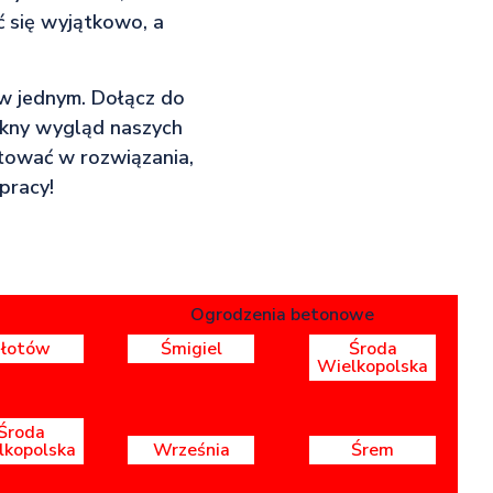
ć się wyjątkowo, a
 w jednym. Dołącz do
ękny wygląd naszych
stować w rozwiązania,
pracy!
Ogrodzenia betonowe
Złotów
Śmigiel
Środa
Wielkopolska
Środa
lkopolska
Września
Śrem