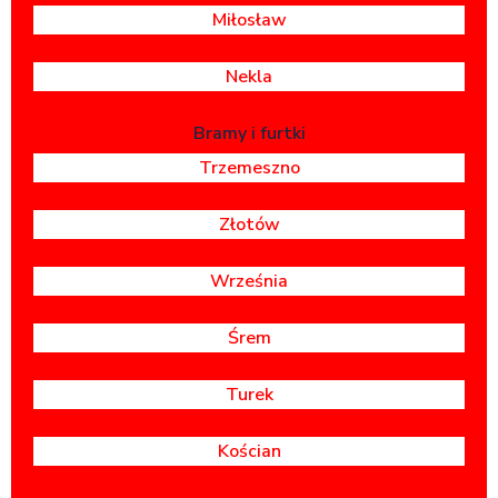
Miłosław
Nekla
Bramy i furtki
Trzemeszno
Złotów
Września
Śrem
Turek
Kościan