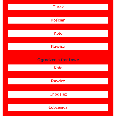
Turek
Kościan
Koło
Rawicz
Ogrodzenia frontowe
Koło
Rawicz
Chodzież
Łobżenica