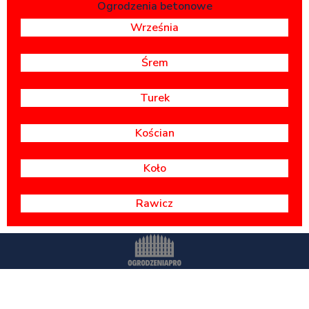
Ogrodzenia betonowe
Września
Śrem
Turek
Kościan
Koło
Rawicz
Wszystkie prawa zastrzeżone -
OgrodzeniaPr
o.pl
Polityka prywatności
Dostawa i montaż