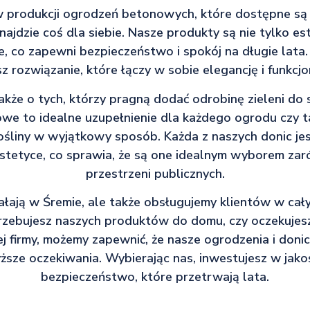
 w produkcji ogrodzeń betonowych, które dostępne są
najdzie coś dla siebie. Nasze produkty są nie tylko es
 co zapewni bezpieczeństwo i spokój na długie lata.
sz rozwiązanie, które łączy w sobie elegancję i funkcjo
kże o tych, którzy pragną dodać odrobinę zieleni do s
we to idealne uzupełnienie dla każdego ogrodu czy t
śliny w wyjątkowy sposób. Każda z naszych donic je
estetyce, co sprawia, że są one idealnym wyborem za
przestrzeni publicznych.
łają w Śremie, ale także obsługujemy klientów w cały
rzebujesz naszych produktów do domu, czy oczekujes
j firmy, możemy zapewnić, że nasze ogrodzenia i don
sze oczekiwania. Wybierając nas, inwestujesz w jakoś
bezpieczeństwo, które przetrwają lata.