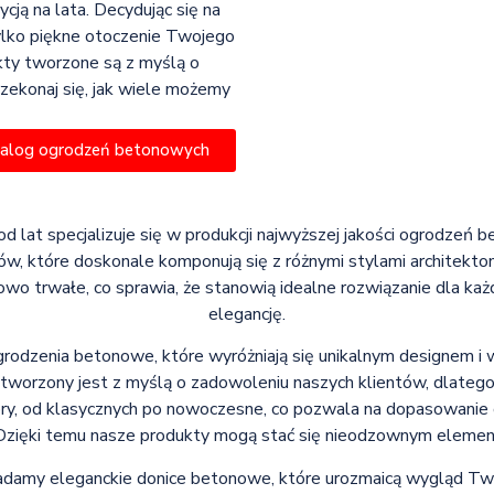
cją na lata. Decydując się na
ylko piękne otoczenie Twojego
kty tworzone są z myślą o
zekonaj się, jak wiele możemy
talog ogrodzeń betonowych
od lat specjalizuje się w produkcji najwyższej jakości ogrodzeń 
w, które doskonale komponują się z różnymi stylami architekton
owo trwałe, co sprawia, że stanowią idealne rozwiązanie dla każd
elegancję.
grodzenia betonowe, które wyróżniają się unikalnym designem i
worzony jest z myślą o zadowoleniu naszych klientów, dlatego
y, od klasycznych po nowoczesne, co pozwala na dopasowanie 
 Dzięki temu nasze produkty mogą stać się nieodzownym element
adamy eleganckie donice betonowe, które urozmaicą wygląd Two