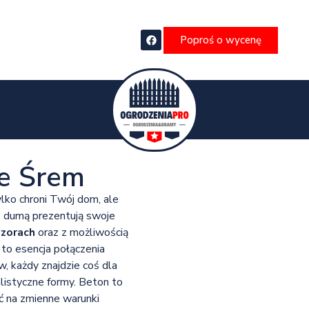
Poproś o wycenę
e Śrem
ylko chroni Twój dom, ale
z dumą prezentują swoje
zorach
oraz z możliwością
 to esencja połączenia
, każdy znajdzie coś dla
istyczne formy. Beton to
ć na zmienne warunki