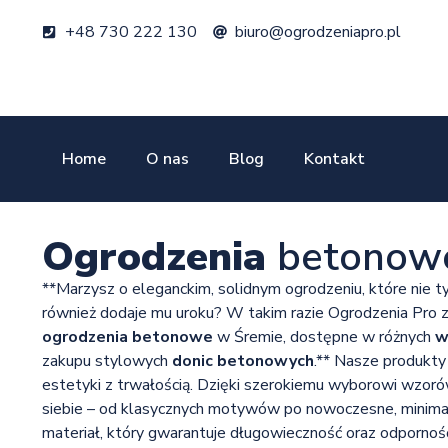
+48 730 222 130
biuro@ogrodzeniapro.pl
Home
O nas
Blog
Kontakt
Ogrodzenia
betonow
**Marzysz o eleganckim, solidnym ogrodzeniu, które nie t
również dodaje mu uroku? W takim razie Ogrodzenia Pro 
ogrodzenia betonowe
w Śremie, dostępne w różnych
w
zakupu stylowych
donic betonowych
.** Nasze produkty
estetyki z trwałością. Dzięki szerokiemu wyborowi wzorów
siebie – od klasycznych motywów po nowoczesne, minimal
materiał, który gwarantuje długowieczność oraz odpornoś