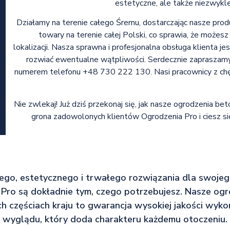
estetyczne, ale także niezwykl
Działamy na terenie całego Śremu, dostarczając nasze pr
towary na terenie całej Polski, co sprawia, że możesz
lokalizacji. Nasza sprawna i profesjonalna obsługa klienta 
rozwiać ewentualne wątpliwości. Serdecznie zapraszamy 
numerem telefonu +48 730 222 130. Nasi pracownicy z chę
Nie zwlekaj! Już dziś przekonaj się, jak nasze ogrodzenia
grona zadowolonych klientów Ogrodzenia Pro i ciesz si
dnego, estetycznego i trwałego rozwiązania dla swoje
a Pro są dokładnie tym, czego potrzebujesz. Nasze o
h częściach kraju to gwarancja wysokiej jakości wyko
wyglądu, który doda charakteru każdemu otoczeniu.