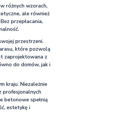
 w różnych wzorach,
tetyczne, ale również
 Bez przepłacania,
nalność.
wojej przestrzeni.
arasu, które pozwolą
st zaprojektowana z
równo do domów, jak i
m kraju. Niezależnie
z profesjonalnych
ice betonowe spełnią
ć, estetykę i