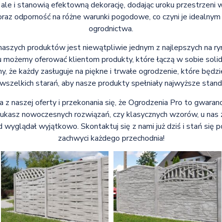
, ale i stanowią efektowną dekorację, dodając uroku przestrzen
oraz odporność na różne warunki pogodowe, co czyni je idealny
ogrodnictwa.
naszych produktów jest niewątpliwie jednym z najlepszych na ryn
możemy oferować klientom produkty, które łączą w sobie solidno
 że każdy zasługuje na piękne i trwałe ogrodzenie, które będzie
szelkich starań, aby nasze produkty spełniały najwyższe standa
z naszej oferty i przekonania się, że Ogrodzenia Pro to gwarancj
zukasz nowoczesnych rozwiązań, czy klasycznych wzorów, u nas
 wyglądał wyjątkowo. Skontaktuj się z nami już dziś i stań się 
zachwyci każdego przechodnia!