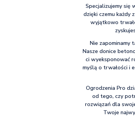
Specjalizujemy się
dzięki czemu każdy z
wyjątkowo trwałe,
zyskuje
Nie zapominamy ta
Nasze donice betono
ci wyeksponować ro
myślą o trwałości i 
Ogrodzenia Pro dzia
od tego, czy pot
rozwiązań dla swoje
Twoje najwyż