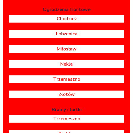
Ogrodzenia frontowe
Chodzież
Łobżenica
Miłosław
Nekla
Trzemeszno
Złotów
Bramy i furtki
Trzemeszno