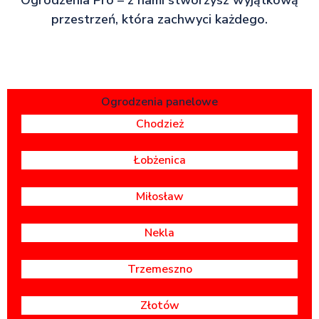
przestrzeń, która zachwyci każdego.
Ogrodzenia panelowe
Chodzież
Łobżenica
Miłosław
Nekla
Trzemeszno
Złotów