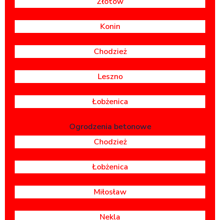
Złotów
Konin
Chodzież
Leszno
Łobżenica
Ogrodzenia betonowe
Chodzież
Łobżenica
Miłosław
Nekla