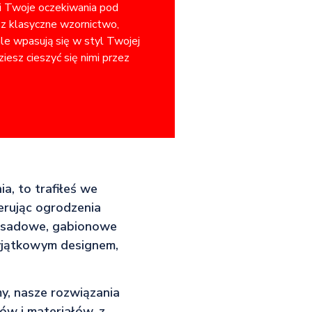
ni Twoje oczekiwania pod
sz klasyczne wzornictwo,
ale wpasują się w styl Twojej
iesz cieszyć się nimi przez
ia, to trafiłeś we
ferując ogrodzenia
lisadowe, gabionowe
wyjątkowym designem,
my, nasze rozwiązania
ów i materiałów, z