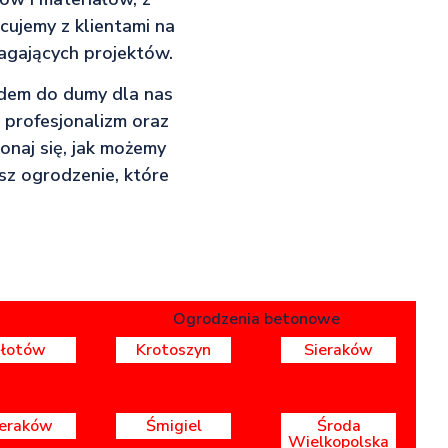
ujemy z klientami na
magających projektów.
odem do dumy dla nas
 profesjonalizm oraz
onaj się, jak możemy
asz ogrodzenie, które
Ogrodzenia betonowe
Złotów
Krotoszyn
Sieraków
ieraków
Śmigiel
Środa
Wielkopolska