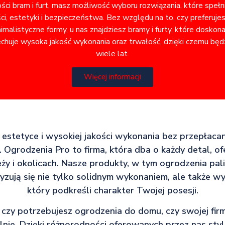
ości bram i furt, masz możliwość wyboru rozwiązania, które speł
i, estetyki i bezpieczeństwa. Bez względu na to, czy preferuje
alistyczne formy, u nas znajdziesz bramy i furty, które doskon
chuje wysoka jakość wykonania oraz trwałość, dzięki czemu będz
wiele lat.
Więcej informacji
a estetyce i wysokiej jakości wykonania bez przepłacan
 Ogrodzenia Pro to firma, która dba o każdy detal, o
ży i okolicach. Nasze produkty, w tym ogrodzenia pa
ryzują się nie tylko solidnym wykonaniem, ale także 
który podkreśli charakter Twojej posesji.
 czy potrzebujesz ogrodzenia do domu, czy swojej fir
lnie. Dzięki różnorodności oferowanych przez nas styl