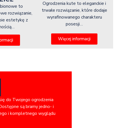
Ogrodzenia kute to eleganckie i
abionowe to
trwałe rozwiązanie, które dodaje
owe rozwiązanie,
wyrafinowanego charakteru
bie estetykę z
posesji…
lnością…
Więcej informacji
ormacji
 się do Twojego ogrodzenia
Dostępne są bramy jedno- i
jnego i kompletnego wyglądu