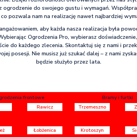
z ogrodzenie do swojego gustu i wymagań. Współprac
, co pozwala nam na realizację nawet najbardziej wy
zaangażowaniem, aby każda nasza realizacja była pow
 Wybierając Ogrodzenia Pro, wybierasz doświadczenie,
cie do każdego zlecenia. Skontaktuj się z nami i przek
ej posesji. Nie musisz już szukać dalej – z nami zysk
będzie służyło przez lata.
grodzenia frontowe
Bramy i furtki
Rawicz
Trzemeszno
eż
Łobżenica
Krotoszyn
S