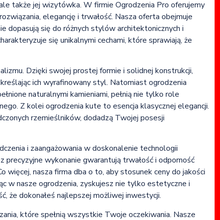
 ale także jej wizytówka. W firmie Ogrodzenia Pro oferujemy
rozwiązania, elegancję i trwałość. Nasza oferta obejmuje
e dopasują się do różnych stylów architektonicznych i
rakteryzuje się unikalnymi cechami, które sprawiają, że
zmu. Dzięki swojej prostej formie i solidnej konstrukcji,
reślając ich wyrafinowany styl. Natomiast ogrodzenia
łnione naturalnymi kamieniami, pełnią nie tylko role
go. Z kolei ogrodzenia kute to esencja klasycznej elegancji.
czonych rzemieślników, dodadzą Twojej posesji
dczenia i zaangażowania w doskonalenie technologii
az precyzyjne wykonanie gwarantują trwałość i odporność
 więcej, nasza firma dba o to, aby stosunek ceny do jakości
jąc w nasze ogrodzenia, zyskujesz nie tylko estetyczne i
ć, że dokonałeś najlepszej możliwej inwestycji.
ązania, które spełnią wszystkie Twoje oczekiwania. Nasze