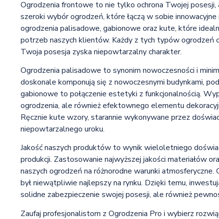
Ogrodzenia frontowe to nie tylko ochrona Twojej posesji,
szeroki wybór ogrodzeń, które łączą w sobie innowacyjne 
ogrodzenia palisadowe, gabionowe oraz kute, które idealni
potrzeb naszych klientów. Każdy z tych typów ogrodzeń cha
Twoja posesja zyska niepowtarzalny charakter.
Ogrodzenia palisadowe to synonim nowoczesności i minimali
doskonale komponują się z nowoczesnymi budynkami, podk
gabionowe to połączenie estetyki z funkcjonalnością. Wype
ogrodzenia, ale również efektownego elementu dekoracyjne
Ręcznie kute wzory, starannie wykonywane przez doświad
niepowtarzalnego uroku.
Jakość naszych produktów to wynik wieloletniego doświa
produkcji. Zastosowanie najwyższej jakości materiałów or
naszych ogrodzeń na różnorodne warunki atmosferyczne. Co
był niewątpliwie najlepszy na rynku. Dzięki temu, inwestu
solidne zabezpieczenie swojej posesji, ale również pewnoś
Zaufaj profesjonalistom z Ogrodzenia Pro i wybierz rozwi