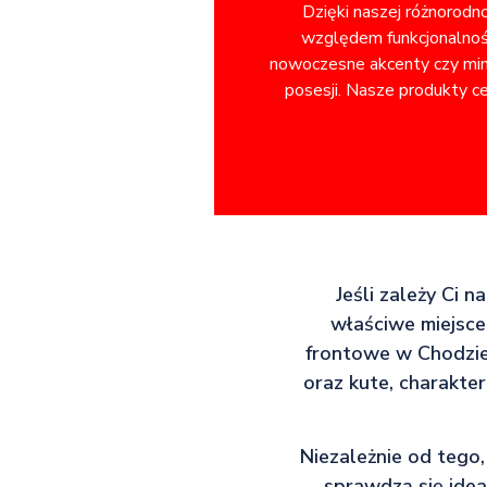
Dzięki naszej różnorodn
względem funkcjonalnośc
nowoczesne akcenty czy minim
posesji. Nasze produkty ce
Jeśli zależy Ci n
właściwe miejsce.
frontowe w Chodzie
oraz kute, charakte
Niezależnie od tego,
sprawdzą się idea