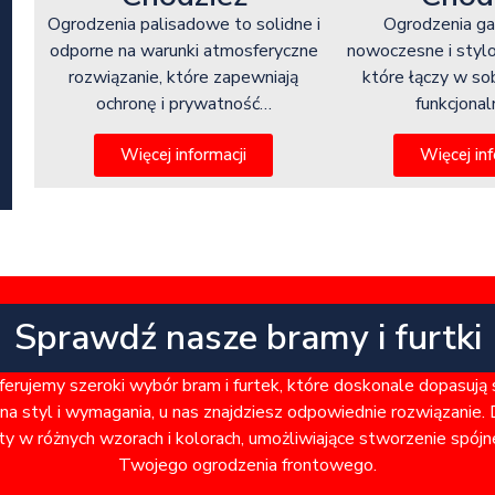
Ogrodzenia g
Ogrodzenia palisadowe to solidne i
nowoczesne i styl
odporne na warunki atmosferyczne
które łączy w so
rozwiązanie, które zapewniają
funkcjona
ochronę i prywatność…
Więcej inf
Więcej informacji
Sprawdź nasze bramy i furtki
rujemy szeroki wybór bram i furtek, które doskonale dopasują
a styl i wymagania, u nas znajdziesz odpowiednie rozwiązanie. 
ty w różnych wzorach i kolorach, umożliwiające stworzenie spó
Twojego ogrodzenia frontowego.