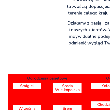
łatwością dopasujes
terenie całego kraju
Działamy z pasją i 
i naszych klientów.
indywidualne podejś
odmienić wygląd Twoj
Ogrodzenia panelowe
O
Śmigiel
Środa
Koło
Wielkopolska
Chodzi
Września
Śrem