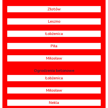
Złotów
Leszno
Łobżenica
Piła
Miłosław
Ogrodzenia betonowe
Łobżenica
Miłosław
Nekla