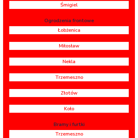
Śmigiel
Ogrodzenia frontowe
Łobżenica
Miłosław
Nekla
Trzemeszno
Złotów
Koło
Bramy i furtki
Trzemeszno