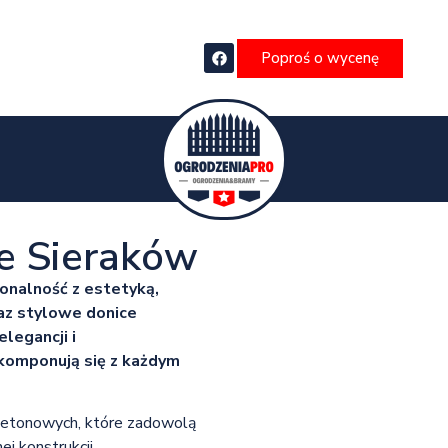
Poproś o wycenę
e Sieraków
jonalność z estetyką,
az stylowe donice
legancji i
komponują się z każdym
 betonowych, które zadowolą
j konstrukcji,