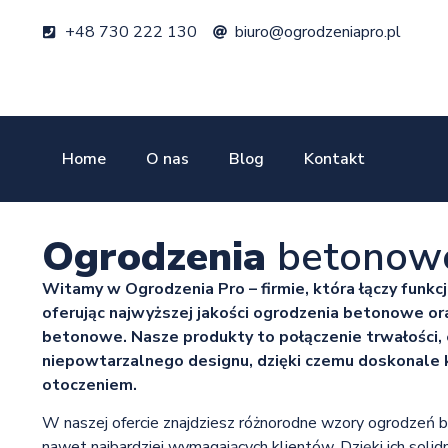
+48 730 222 130
biuro@ogrodzeniapro.pl
Home
O nas
Blog
Kontakt
Ogrodzenia
betonow
Witamy w Ogrodzenia Pro – firmie, która łączy funkc
oferując najwyższej jakości ogrodzenia betonowe or
betonowe. Nasze produkty to połączenie trwałości, e
niepowtarzalnego designu, dzięki czemu doskonale 
otoczeniem.
W naszej ofercie znajdziesz różnorodne wzory ogrodzeń
nawet najbardziej wymagających klientów. Dzięki ich solidne