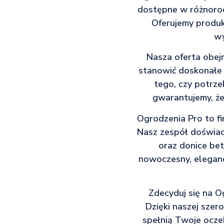
dostępne w różnorod
Oferujemy produk
wy
Nasza oferta obej
stanowić doskonałe 
tego, czy potrz
gwarantujemy, że
Ogrodzenia Pro to fir
Nasz zespół doświad
oraz donice bet
nowoczesny, eleganc
Zdecyduj się na Og
Dzięki naszej szero
spełnią Twoje ocze