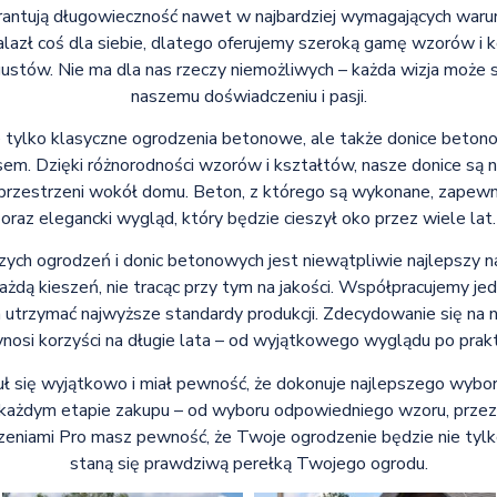
arantują długowieczność nawet w najbardziej wymagających waru
nalazł coś dla siebie, dlatego oferujemy szeroką gamę wzorów i
ustów. Nie ma dla nas rzeczy niemożliwych – każda wizja może s
naszemu doświadczeniu i pasji.
nie tylko klasyczne ogrodzenia betonowe, ale także donice beto
em. Dzięki różnorodności wzorów i kształtów, nasze donice są ni
rzestrzeni wokół domu. Beton, z którego są wykonane, zapewn
oraz elegancki wygląd, który będzie cieszył oko przez wiele lat.
zych ogrodzeń i donic betonowych jest niewątpliwie najlepszy n
ażdą kieszeń, nie tracąc przy tym na jakości. Współpracujemy je
utrzymać najwyższe standardy produkcji. Zdecydowanie się na na
ynosi korzyści na długie lata – od wyjątkowego wyglądu po prak
zuł się wyjątkowo i miał pewność, że dokonuje najlepszego wybo
 każdym etapie zakupu – od wyboru odpowiedniego wzoru, prz
zeniami Pro masz pewność, że Twoje ogrodzenie będzie nie tylko 
staną się prawdziwą perełką Twojego ogrodu.