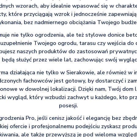
nych wzorach, aby idealnie wpasować się w charakter
ty, które przyciągają wzrok i jednocześnie zapewniają
konania, bez nadmiernego obciążania Twojego budże
muje nie tylko ogrodzenia, ale też stylowe donice be
uzupełnienie Twojego ogrodu, tarasu czy wejścia do 
ebujesz naszych produktów do zastosowań prywatnych
 będą służyć przez wiele lat, zachowując swój wygląd 
ma działająca nie tylko w Sierakowie, ale również w i
czonych fachowców jest gotowy, by dostarczyć i z
onowe w dowolnej lokalizacji. Dzięki nam, Twój dom l
ki wygląd, który wzbudzi zachwyt u każdego, kto pr
posesji.
rodzenia Pro, jeśli cenisz jakość i elegancję bez zbę
kiej ofercie i profesjonalnemu podejściu zyskasz produ
kiwania, ale także przewyższą je pod wieloma wzglę