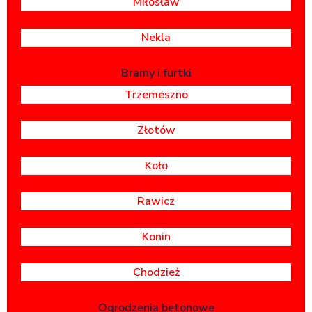
Miłosław
Nekla
Bramy i furtki
Trzemeszno
Złotów
Koło
Rawicz
Konin
Chodzież
Ogrodzenia betonowe