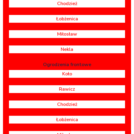
Chodzież
Łobżenica
Miłosław
Nekla
Ogrodzenia frontowe
Koło
Rawicz
Chodzież
Łobżenica