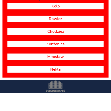
Koło
Rawicz
Chodzież
Łobżenica
Miłosław
Nekla
Wszystkie prawa zastrzeżone -
OgrodzeniaPr
o.pl
Polityka prywatności
Dostawa i montaż