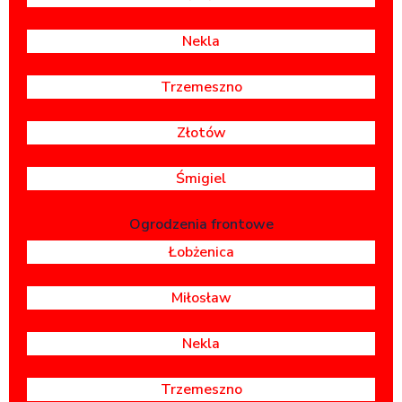
Nekla
Trzemeszno
Złotów
Śmigiel
Ogrodzenia frontowe
Łobżenica
Miłosław
Nekla
Trzemeszno