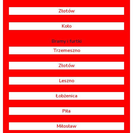
Złotów
Koło
Bramy i furtki
Trzemeszno
Złotów
Leszno
Łobżenica
Piła
Miłosław