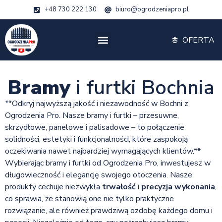
+48 730 222 130
biuro@ogrodzeniapro.pl
OFERTA
Bramy
i furtki Bochnia
**Odkryj najwyższą jakość i niezawodność w Bochni z
Ogrodzenia Pro. Nasze bramy i furtki – przesuwne,
skrzydłowe, panelowe i palisadowe – to połączenie
solidności, estetyki i funkcjonalności, które zaspokoją
oczekiwania nawet najbardziej wymagających klientów.**
Wybierając bramy i furtki od Ogrodzenia Pro, inwestujesz w
długowieczność i elegancję swojego otoczenia. Nasze
produkty cechuje niezwykła
trwałość
i
precyzja wykonania
,
co sprawia, że stanowią one nie tylko praktyczne
rozwiązanie, ale również prawdziwą ozdobę każdego domu i