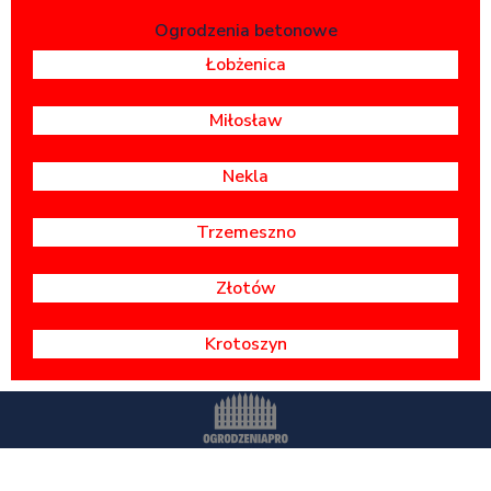
Ogrodzenia betonowe
Łobżenica
Miłosław
Nekla
Trzemeszno
Złotów
Krotoszyn