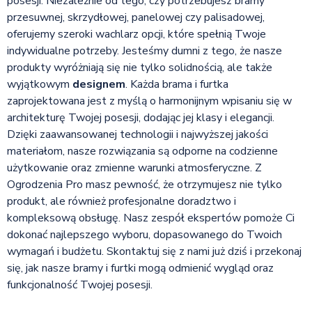
posesji. Niezależnie od tego, czy potrzebujesz bramy
przesuwnej, skrzydłowej, panelowej czy palisadowej,
oferujemy szeroki wachlarz opcji, które spełnią Twoje
indywidualne potrzeby. Jesteśmy dumni z tego, że nasze
produkty wyróżniają się nie tylko solidnością, ale także
wyjątkowym
designem
. Każda brama i furtka
zaprojektowana jest z myślą o harmonijnym wpisaniu się w
architekturę Twojej posesji, dodając jej klasy i elegancji.
Dzięki zaawansowanej technologii i najwyższej jakości
materiałom, nasze rozwiązania są odporne na codzienne
użytkowanie oraz zmienne warunki atmosferyczne. Z
Ogrodzenia Pro masz pewność, że otrzymujesz nie tylko
produkt, ale również profesjonalne doradztwo i
kompleksową obsługę. Nasz zespół ekspertów pomoże Ci
dokonać najlepszego wyboru, dopasowanego do Twoich
wymagań i budżetu. Skontaktuj się z nami już dziś i przekonaj
się, jak nasze bramy i furtki mogą odmienić wygląd oraz
funkcjonalność Twojej posesji.