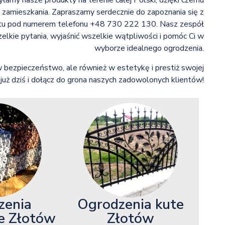
syłamy nasze produkty na terenie całej Polski, dzięki czemu
 zamieszkania. Zapraszamy serdecznie do zapoznania się z
taktu pod numerem telefonu +48 730 222 130. Nasz zespół
lkie pytania, wyjaśnić wszelkie wątpliwości i pomóc Ci w
wyborze idealnego ogrodzenia.
w bezpieczeństwo, ale również w estetykę i prestiż swojej
 już dziś i dołącz do grona naszych zadowolonych klientów!
zenia
Ogrodzenia kute
e Złotów
Złotów