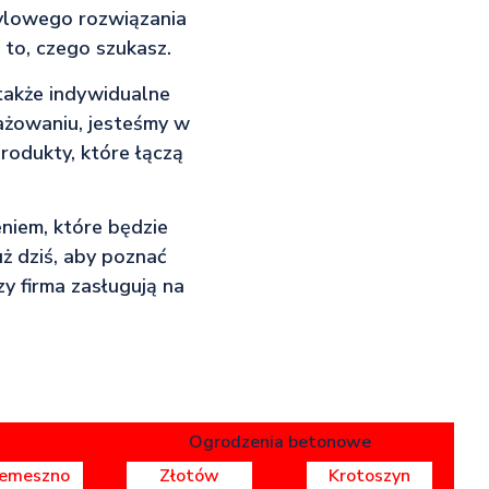
tylowego rozwiązania
z to, czego szukasz.
 także indywidualne
gażowaniu, jesteśmy w
rodukty, które łączą
niem, które będzie
uż dziś, aby poznać
y firma zasługują na
Ogrodzenia betonowe
zemeszno
Złotów
Krotoszyn