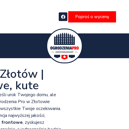
Poproś o wycenę
Złotów |
e, kute
reśli urok Twojego domu, ale
grodzenia Pro w Złotowie
ą wszystkie Twoje oczekiwania.
ja najwyższej jakości,
a frontowe
, zyskujesz