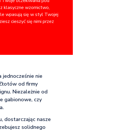
ni Twoje oczekiwania pod
sz klasyczne wzornictwo,
ale wpasują się w styl Twojej
iesz cieszyć się nimi przez
a jednocześnie nie
 Złotów od firmy
gnu. Niezależnie od
ne gabionowe, czy
a.
u, dostarczając nasze
zebujesz solidnego