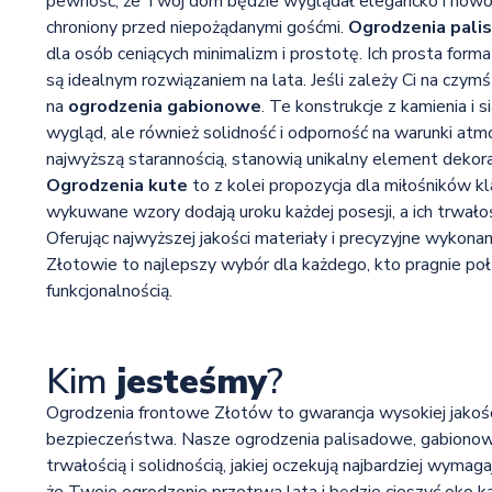
pewność, że Twój dom będzie wyglądał elegancko i nowoc
chroniony przed niepożądanymi gośćmi.
Ogrodzenia pal
dla osób ceniących minimalizm i prostotę. Ich prosta forma
są idealnym rozwiązaniem na lata. Jeśli zależy Ci na czym
na
ogrodzenia gabionowe
. Te konstrukcje z kamienia i 
wygląd, ale również solidność i odporność na warunki at
najwyższą starannością, stanowią unikalny element dekor
Ogrodzenia kute
to z kolei propozycja dla miłośników kla
wykuwane wzory dodają uroku każdej posesji, a ich trwało
Oferując najwyższej jakości materiały i precyzyjne wykona
Złotowie to najlepszy wybór dla każdego, kto pragnie poł
funkcjonalnością.
Kim
jesteśmy
?
Ogrodzenia frontowe Złotów to gwarancja wysokiej jakości 
bezpieczeństwa. Nasze ogrodzenia palisadowe, gabionow
trwałością i solidnością, jakiej oczekują najbardziej wyma