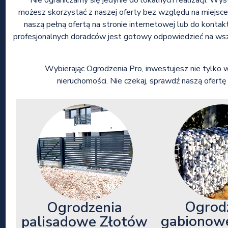
Nie ograniczamy się jedynie do lokalnych realizacji. Wy
możesz skorzystać z naszej oferty bez względu na miejsce
naszą pełną ofertą na stronie internetowej lub do kon
profesjonalnych doradców jest gotowy odpowiedzieć na wsze
Wybierając Ogrodzenia Pro, inwestujesz nie tylko 
nieruchomości. Nie czekaj, sprawdź naszą ofertę
Ogrod
Ogrodzenia
gabionow
palisadowe Złotów