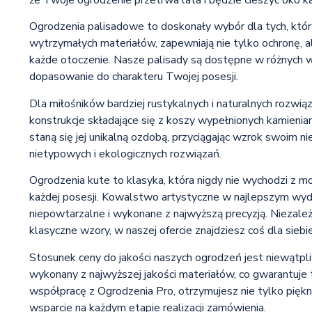
że Twoje ogrodzenie przetrwa lata i będzie cieszyć oko k
Ogrodzenia palisadowe to doskonały wybór dla tych, któr
wytrzymałych materiałów, zapewniają nie tylko ochronę, a
każde otoczenie. Nasze palisady są dostępne w różnych w
dopasowanie do charakteru Twojej posesji.
Dla miłośników bardziej rustykalnych i naturalnych rozwi
konstrukcje składające się z koszy wypełnionych kamienia
staną się jej unikalną ozdobą, przyciągając wzrok swoim 
nietypowych i ekologicznych rozwiązań.
Ogrodzenia kute to klasyka, która nigdy nie wychodzi z mod
każdej posesji. Kowalstwo artystyczne w najlepszym wyda
niepowtarzalne i wykonane z najwyższą precyzją. Niezależ
klasyczne wzory, w naszej ofercie znajdziesz coś dla siebie
Stosunek ceny do jakości naszych ogrodzeń jest niewątpliw
wykonany z najwyższej jakości materiałów, co gwarantuje 
współpracę z Ogrodzenia Pro, otrzymujesz nie tylko piękne
wsparcie na każdym etapie realizacji zamówienia.