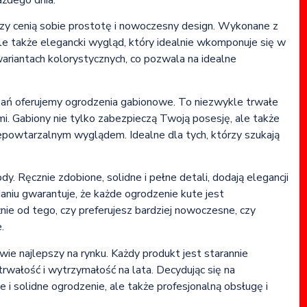
ażdego dnia.
zy cenią sobie prostotę i nowoczesny design. Wykonane z
le także elegancki wygląd, który idealnie wkomponuje się w
ariantach kolorystycznych, co pozwala na idealne
ązań oferujemy ogrodzenia gabionowe. To niezwykle trwałe
mi. Gabiony nie tylko zabezpieczą Twoją posesję, ale także
niepowtarzalnym wyglądem. Idealne dla tych, którzy szukają
y. Ręcznie zdobione, solidne i pełne detali, dodają elegancji
niu gwarantuje, że każde ogrodzenie kute jest
nie od tego, czy preferujesz bardziej nowoczesne, czy
.
ie najlepszy na rynku. Każdy produkt jest starannie
trwałość i wytrzymałość na lata. Decydując się na
 i solidne ogrodzenie, ale także profesjonalną obsługę i