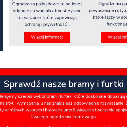
Ogrodzenia g
Ogrodzenia palisadowe to solidne i
nowoczesne i styl
odporne na warunki atmosferyczne
które łączy w so
rozwiązanie, które zapewniają
funkcjona
ochronę i prywatność…
Więcej inf
Więcej informacji
Sprawdź nasze bramy i furtki
rujemy szeroki wybór bram i furtek, które doskonale dopasują
a styl i wymagania, u nas znajdziesz odpowiednie rozwiązanie. 
ty w różnych wzorach i kolorach, umożliwiające stworzenie spó
Twojego ogrodzenia frontowego.