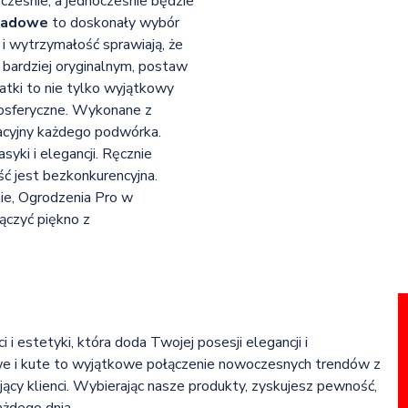
ześnie, a jednocześnie będzie
isadowe
to doskonały wybór
 i wytrzymałość sprawiają, że
ś bardziej oryginalnym, postaw
siatki to nie tylko wyjątkowy
mosferyczne. Wykonane z
acyjny każdego podwórka.
syki i elegancji. Ręcznie
ść jest bezkonkurencyjna.
nie, Ogrodzenia Pro w
ączyć piękno z
i estetyki, która doda Twojej posesji elegancji i
e i kute to wyjątkowe połączenie nowoczesnych trendów z
gający klienci. Wybierając nasze produkty, zyskujesz pewność,