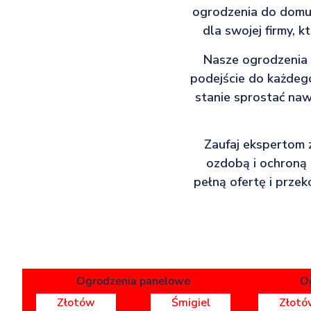
ogrodzenia do domu,
dla swojej firmy, k
Nasze ogrodzenia t
podejście do każdego
stanie sprostać naw
Zaufaj ekspertom 
ozdobą i ochroną T
pełną ofertę i prze
Ogrodzenia panelowe
O
Złotów
Śmigiel
Złotó