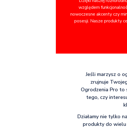
Dzięki naszej różnorodn
względem funkcjonalnośc
nowoczesne akcenty czy minim
posesji. Nasze produkty ce
Jeśli marzysz o o
zrujnuje Twojeg
Ogrodzenia Pro to 
tego, czy intere
k
Działamy nie tylko n
produkty do wielu