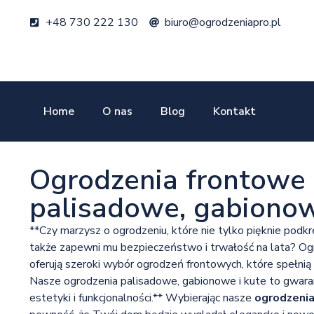
+48 730 222 130
biuro@ogrodzeniapro.pl
Home
O nas
Blog
Kontakt
Ogrodzenia frontowe 
palisadowe, gabionow
**Czy marzysz o ogrodzeniu, które nie tylko pięknie podk
także zapewni mu bezpieczeństwo i trwałość na lata? O
oferują szeroki wybór ogrodzeń frontowych, które spełni
Nasze ogrodzenia palisadowe, gabionowe i kute to gwaranc
estetyki i funkcjonalności.** Wybierając nasze
ogrodzeni