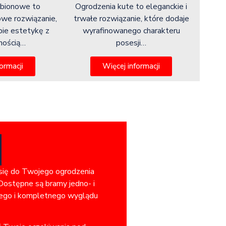
abionowe to
Ogrodzenia kute to eleganckie i
owe rozwiązanie,
trwałe rozwiązanie, które dodaje
bie estetykę z
wyrafinowanego charakteru
lnością…
posesji…
ormacji
Więcej informacji
 się do Twojego ogrodzenia
Dostępne są bramy jedno- i
jnego i kompletnego wyglądu