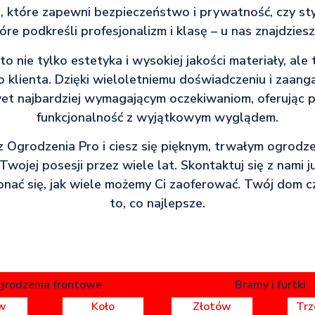
 które zapewni bezpieczeństwo i prywatność, czy s
tóre podkreśli profesjonalizm i klasę – u nas znajdzies
o nie tylko estetyka i wysokiej jakości materiały, ale
 klienta. Dzięki wieloletniemu doświadczeniu i zaan
et najbardziej wymagającym oczekiwaniom, oferując p
funkcjonalność z wyjątkowym wyglądem.
z Ogrodzenia Pro i ciesz się pięknym, trwałym ogrodze
wojej posesji przez wiele lat. Skontaktuj się z nami j
konać się, jak wiele możemy Ci zaoferować. Twój dom cz
to, co najlepsze.
grodzenia frontowe
Bramy i furtki
w
Koło
Złotów
Tr