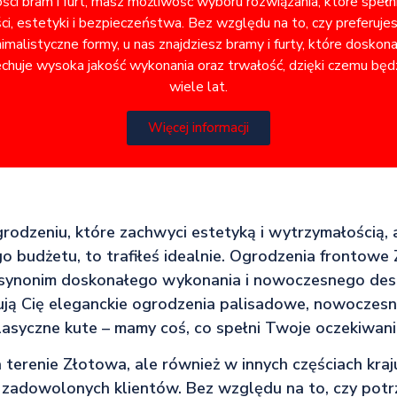
ości bram i furt, masz możliwość wyboru rozwiązania, które speł
i, estetyki i bezpieczeństwa. Bez względu na to, czy preferuje
alistyczne formy, u nas znajdziesz bramy i furty, które doskon
chuje wysoka jakość wykonania oraz trwałość, dzięki czemu będz
wiele lat.
Więcej informacji
grodzeniu, które zachwyci estetyką i wytrzymałością, 
o budżetu, to trafiłeś idealnie. Ogrodzenia frontowe
synonim doskonałego wykonania i nowoczesnego desi
sują Cię eleganckie ogrodzenia palisadowe, nowoczes
lasyczne kute – mamy coś, co spełni Twoje oczekiwani
a terenie Złotowa, ale również w innych częściach kraj
 zadowolonych klientów. Bez względu na to, czy potr