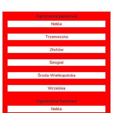
Ogrodzenia panelowe
Nekla
Trzemeszno
Złotów
Śmigiel
Środa Wielkopolska
Września
Ogrodzenia frontowe
Nekla