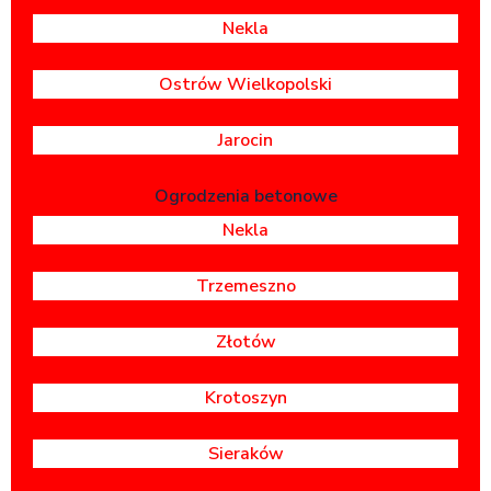
Nekla
Ostrów Wielkopolski
Jarocin
Ogrodzenia betonowe
Nekla
Trzemeszno
Złotów
Krotoszyn
Sieraków