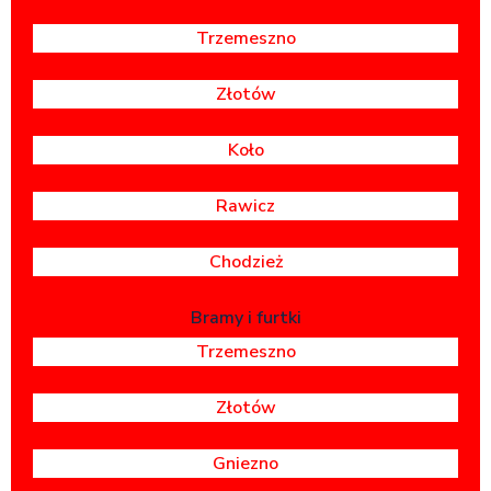
Trzemeszno
Złotów
Koło
Rawicz
Chodzież
Bramy i furtki
Trzemeszno
Złotów
Gniezno