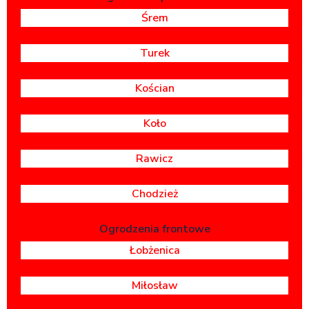
Śrem
Turek
Kościan
Koło
Rawicz
Chodzież
Ogrodzenia frontowe
Łobżenica
Miłosław