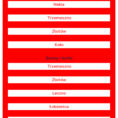
Nekla
Trzemeszno
Złotów
Koło
Bramy i furtki
Trzemeszno
Złotów
Leszno
Łobżenica