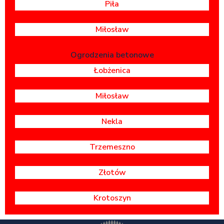
Piła
Miłosław
Ogrodzenia betonowe
Łobżenica
Miłosław
Nekla
Trzemeszno
Złotów
Krotoszyn