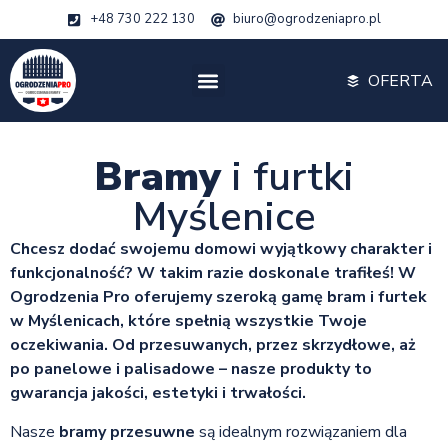
+48 730 222 130
biuro@ogrodzeniapro.pl
OFERTA
Bramy
i furtki
Myślenice
Chcesz dodać swojemu domowi wyjątkowy charakter i
funkcjonalność? W takim razie doskonale trafiłeś! W
Ogrodzenia Pro oferujemy szeroką gamę bram i furtek
w Myślenicach, które spełnią wszystkie Twoje
oczekiwania. Od przesuwanych, przez skrzydłowe, aż
po panelowe i palisadowe – nasze produkty to
gwarancja jakości, estetyki i trwałości.
Nasze
bramy przesuwne
są idealnym rozwiązaniem dla