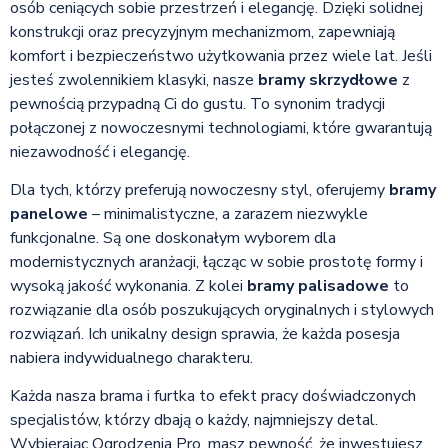
osób ceniących sobie przestrzeń i elegancję. Dzięki solidnej
konstrukcji oraz precyzyjnym mechanizmom, zapewniają
komfort i bezpieczeństwo użytkowania przez wiele lat. Jeśli
jesteś zwolennikiem klasyki, nasze
bramy skrzydłowe
z
pewnością przypadną Ci do gustu. To synonim tradycji
połączonej z nowoczesnymi technologiami, które gwarantują
niezawodność i elegancję.
Dla tych, którzy preferują nowoczesny styl, oferujemy
bramy
panelowe
– minimalistyczne, a zarazem niezwykle
funkcjonalne. Są one doskonałym wyborem dla
modernistycznych aranżacji, łącząc w sobie prostotę formy i
wysoką jakość wykonania. Z kolei
bramy palisadowe
to
rozwiązanie dla osób poszukujących oryginalnych i stylowych
rozwiązań. Ich unikalny design sprawia, że każda posesja
nabiera indywidualnego charakteru.
Każda nasza brama i furtka to efekt pracy doświadczonych
specjalistów, którzy dbają o każdy, najmniejszy detal.
Wybierając Ogrodzenia Pro, masz pewność, że inwestujesz