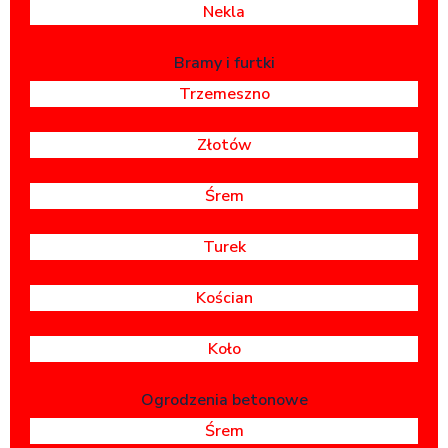
Nekla
Bramy i furtki
Trzemeszno
Złotów
Śrem
Turek
Kościan
Koło
Ogrodzenia betonowe
Śrem