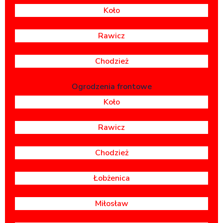
Koło
Rawicz
Chodzież
Ogrodzenia frontowe
Koło
Rawicz
Chodzież
Łobżenica
Miłosław