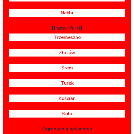
Nekla
Bramy i furtki
Trzemeszno
Złotów
Śrem
Turek
Kościan
Koło
Ogrodzenia betonowe