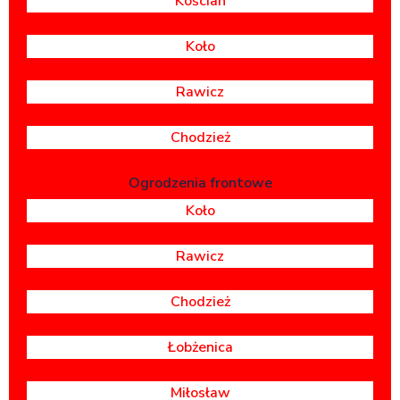
Kościan
Koło
Rawicz
Chodzież
Ogrodzenia frontowe
Koło
Rawicz
Chodzież
Łobżenica
Miłosław