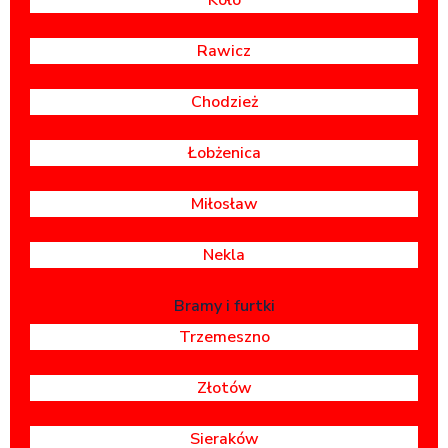
Koło
Rawicz
Chodzież
Łobżenica
Miłosław
Nekla
Bramy i furtki
Trzemeszno
Złotów
Sieraków