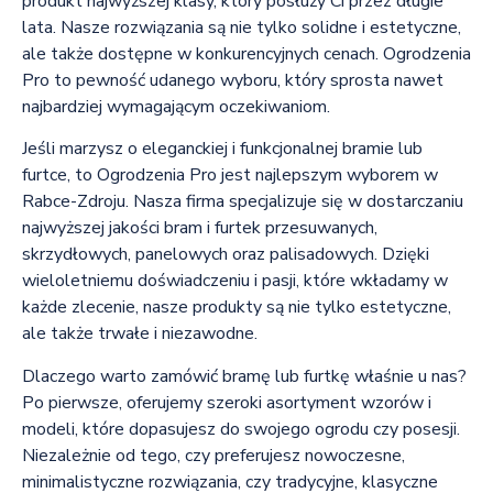
produkt najwyższej klasy, który posłuży Ci przez długie
lata. Nasze rozwiązania są nie tylko solidne i estetyczne,
ale także dostępne w konkurencyjnych cenach. Ogrodzenia
Pro to pewność udanego wyboru, który sprosta nawet
najbardziej wymagającym oczekiwaniom.
Jeśli marzysz o eleganckiej i funkcjonalnej bramie lub
furtce, to Ogrodzenia Pro jest najlepszym wyborem w
Rabce-Zdroju. Nasza firma specjalizuje się w dostarczaniu
najwyższej jakości bram i furtek przesuwanych,
skrzydłowych, panelowych oraz palisadowych. Dzięki
wieloletniemu doświadczeniu i pasji, które wkładamy w
każde zlecenie, nasze produkty są nie tylko estetyczne,
ale także trwałe i niezawodne.
Dlaczego warto zamówić bramę lub furtkę właśnie u nas?
Po pierwsze, oferujemy szeroki asortyment wzorów i
modeli, które dopasujesz do swojego ogrodu czy posesji.
Niezależnie od tego, czy preferujesz nowoczesne,
minimalistyczne rozwiązania, czy tradycyjne, klasyczne