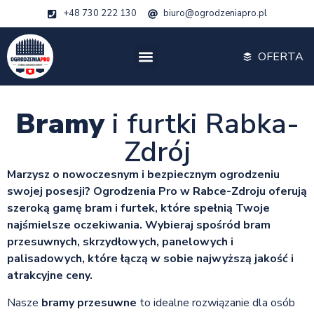
+48 730 222 130
biuro@ogrodzeniapro.pl
OFERTA
Bramy
i furtki Rabka-
Zdrój
Marzysz o nowoczesnym i bezpiecznym ogrodzeniu
swojej posesji? Ogrodzenia Pro w Rabce-Zdroju oferują
szeroką gamę bram i furtek, które spełnią Twoje
najśmielsze oczekiwania. Wybieraj spośród bram
przesuwnych, skrzydłowych, panelowych i
palisadowych, które łączą w sobie najwyższą jakość i
atrakcyjne ceny.
Nasze
bramy przesuwne
to idealne rozwiązanie dla osób