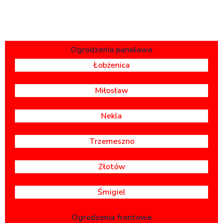
Ogrodzenia panelowe
Łobżenica
Miłosław
Nekla
Trzemeszno
Złotów
Śmigiel
Ogrodzenia frontowe