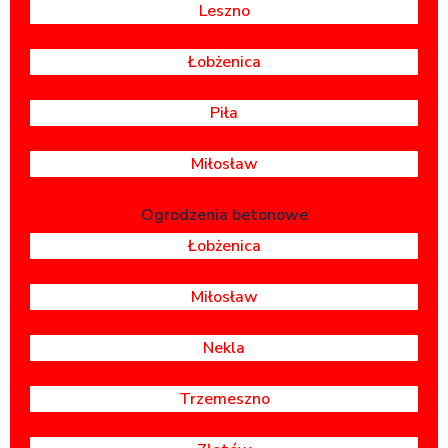
Leszno
Łobżenica
Piła
Miłosław
Ogrodzenia betonowe
Łobżenica
Miłosław
Nekla
Trzemeszno