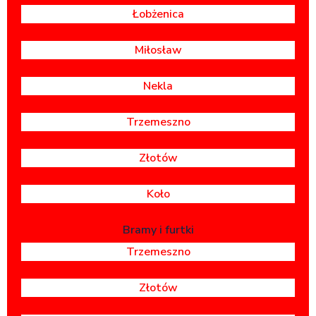
Łobżenica
Miłosław
Nekla
Trzemeszno
Złotów
Koło
Bramy i furtki
Trzemeszno
Złotów