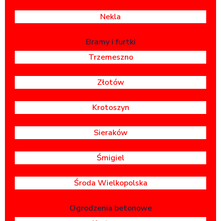
Nekla
Bramy i furtki
Trzemeszno
Złotów
Krotoszyn
Sieraków
Śmigiel
Środa Wielkopolska
Ogrodzenia betonowe