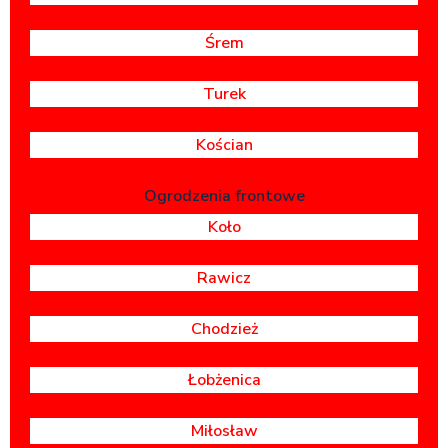
Śrem
Turek
Kościan
Ogrodzenia frontowe
Koło
Rawicz
Chodzież
Łobżenica
Miłosław