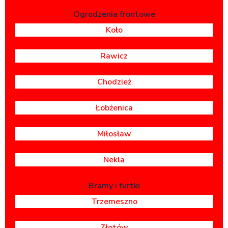
Ogrodzenia frontowe
Koło
Rawicz
Chodzież
Łobżenica
Miłosław
Nekla
Bramy i furtki
Trzemeszno
Złotów