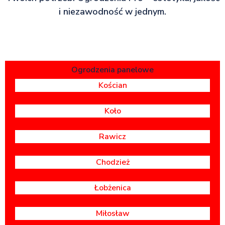
i niezawodność w jednym.
Ogrodzenia panelowe
Kościan
Koło
Rawicz
Chodzież
Łobżenica
Miłosław