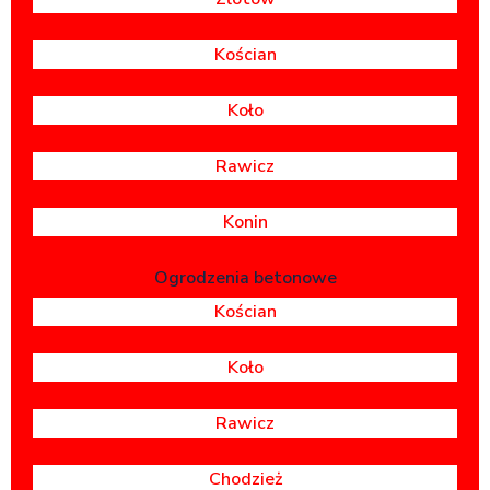
Kościan
Koło
Rawicz
Konin
Ogrodzenia betonowe
Kościan
Koło
Rawicz
Chodzież