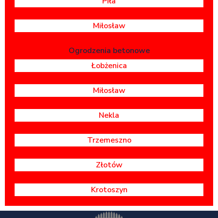
Piła
Miłosław
Ogrodzenia betonowe
Łobżenica
Miłosław
Nekla
Trzemeszno
Złotów
Krotoszyn