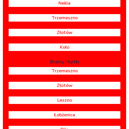
Nekla
Trzemeszno
Złotów
Koło
Bramy i furtki
Trzemeszno
Złotów
Leszno
Łobżenica