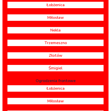
Łobżenica
Miłosław
Nekla
Trzemeszno
Złotów
Śmigiel
Ogrodzenia frontowe
Łobżenica
Miłosław