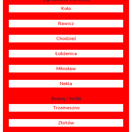
Koło
Rawicz
Chodzież
Łobżenica
Miłosław
Nekla
Bramy i furtki
Trzemeszno
Złotów