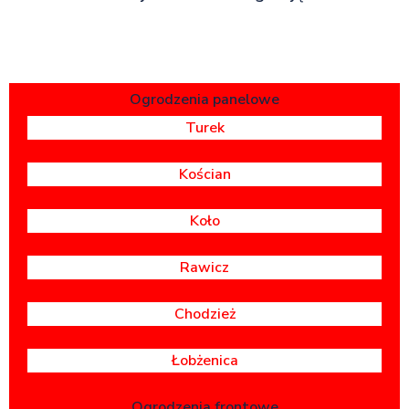
Ogrodzenia panelowe
Turek
Kościan
Koło
Rawicz
Chodzież
Łobżenica
Ogrodzenia frontowe