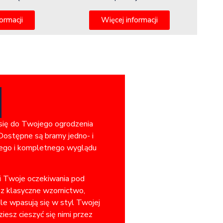
ormacji
Więcej informacji
 się do Twojego ogrodzenia
Dostępne są bramy jedno- i
jnego i kompletnego wyglądu
ni Twoje oczekiwania pod
sz klasyczne wzornictwo,
ale wpasują się w styl Twojej
iesz cieszyć się nimi przez