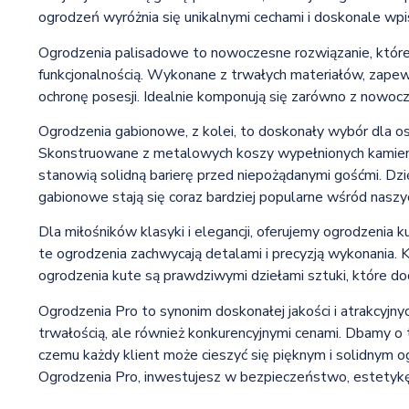
ogrodzeń wyróżnia się unikalnymi cechami i doskonale wpi
Ogrodzenia palisadowe to nowoczesne rozwiązanie, które
funkcjonalnością. Wykonane z trwałych materiałów, zapew
ochronę posesji. Idealnie komponują się zarówno z nowocze
Ogrodzenia gabionowe, z kolei, to doskonały wybór dla os
Skonstruowane z metalowych koszy wypełnionych kamienia
stanowią solidną barierę przed niepożądanymi gośćmi. Dz
gabionowe stają się coraz bardziej popularne wśród naszy
Dla miłośników klasyki i elegancji, oferujemy ogrodzenia
te ogrodzenia zachwycają detalami i precyzją wykonania. 
ogrodzenia kute są prawdziwymi dziełami sztuki, które dod
Ogrodzenia Pro to synonim doskonałej jakości i atrakcyjnyc
trwałością, ale również konkurencyjnymi cenami. Dbamy o to
czemu każdy klient może cieszyć się pięknym i solidnym o
Ogrodzenia Pro, inwestujesz w bezpieczeństwo, estetykę i