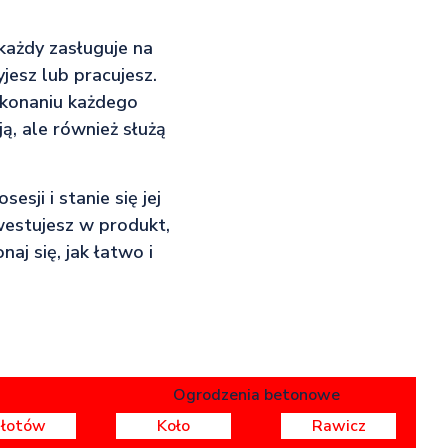
 każdy zasługuje na
yjesz lub pracujesz.
ykonaniu każdego
ą, ale również służą
sji i stanie się jej
westujesz w produkt,
aj się, jak łatwo i
Ogrodzenia betonowe
Złotów
Koło
Rawicz