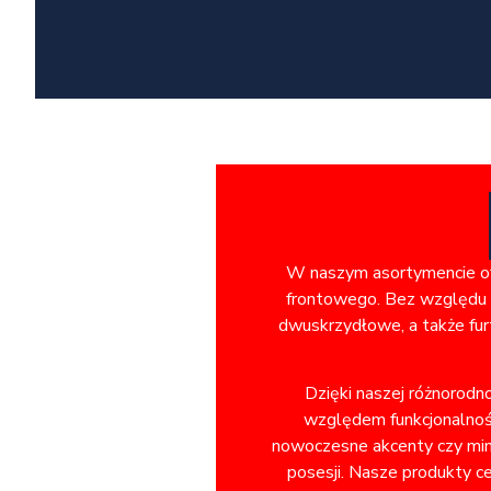
W naszym asortymencie ofe
frontowego. Bez względu n
dwuskrzydłowe, a także fur
Dzięki naszej różnorodn
względem funkcjonalnośc
nowoczesne akcenty czy minim
posesji. Nasze produkty ce