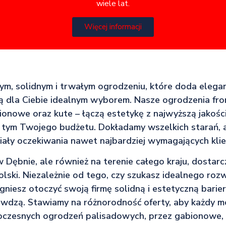
wiele lat.
Więcej informacji
nym, solidnym i trwałym ogrodzeniu, które doda eleganc
ą dla Ciebie idealnym wyborem. Nasze ogrodzenia fr
onowe oraz kute – łączą estetykę z najwyższą jakośc
 tym Twojego budżetu. Dokładamy wszelkich starań, 
iały oczekiwania nawet najbardziej wymagających kli
w Dębnie, ale również na terenie całego kraju, dostar
lski. Niezależnie od tego, czy szukasz idealnego roz
gniesz otoczyć swoją firmę solidną i estetyczną barie
awdzą. Stawiamy na różnorodność oferty, aby każdy mó
oczesnych ogrodzeń palisadowych, przez gabionowe, 