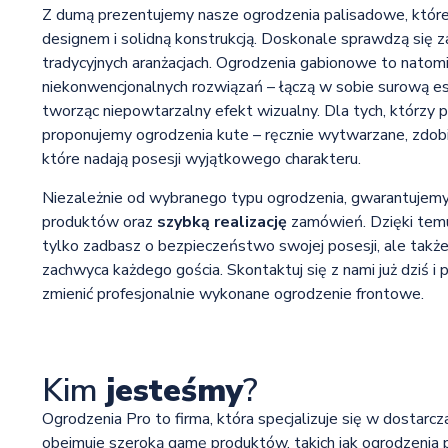
Z dumą prezentujemy nasze ogrodzenia palisadowe, któr
designem i solidną konstrukcją. Doskonale sprawdzą się 
tradycyjnych aranżacjach. Ogrodzenia gabionowe to natom
niekonwencjonalnych rozwiązań – łączą w sobie surową es
tworząc niepowtarzalny efekt wizualny. Dla tych, którzy 
proponujemy ogrodzenia kute – ręcznie wytwarzane, zdob
które nadają posesji wyjątkowego charakteru.
Niezależnie od wybranego typu ogrodzenia, gwarantujem
produktów oraz
szybką realizację
zamówień. Dzięki temu
tylko zadbasz o bezpieczeństwo swojej posesji, ale także 
zachwyca każdego gościa. Skontaktuj się z nami już dziś i 
zmienić profesjonalnie wykonane ogrodzenie frontowe.
Kim
jesteśmy
?
Ogrodzenia Pro to firma, która specjalizuje się w dostarc
obejmuje szeroką gamę produktów, takich jak ogrodzenia 