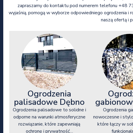
zapraszamy do kontaktu pod numerem telefonu +48 73
wyjaśnią, pomogą w wyborze odpowiedniego ogrodzenia i roz
naszą ofertą i 
Ogrod
Ogrodzenia
gabionow
palisadowe Dębno
Ogrodzenia g
Ogrodzenia palisadowe to solidne i
nowoczesne i styl
odporne na warunki atmosferyczne
które łączy w so
rozwiązanie, które zapewniają
funkcjona
ochronę i prywatność…