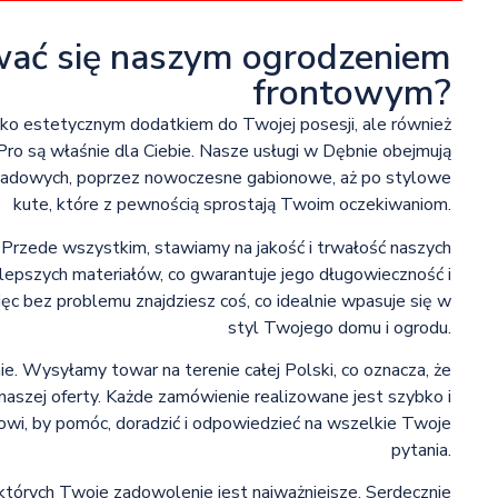
wać się naszym ogrodzeniem
frontowym?
lko estetycznym dodatkiem do Twojej posesji, ale również
ro są właśnie dla Ciebie. Nasze usługi w Dębnie obejmują
isadowych, poprzez nowoczesne gabionowe, aż po stylowe
kute, które z pewnością sprostają Twoim oczekiwaniom.
Przede wszystkim, stawiamy na jakość i trwałość naszych
lepszych materiałów, co gwarantuje jego długowieczność i
ęc bez problemu znajdziesz coś, co idealnie wpasuje się w
styl Twojego domu i ogrodu.
e. Wysyłamy towar na terenie całej Polski, co oznacza, że
naszej oferty. Każde zamówienie realizowane jest szybko i
owi, by pomóc, doradzić i odpowiedzieć na wszelkie Twoje
pytania.
a których Twoje zadowolenie jest najważniejsze. Serdecznie