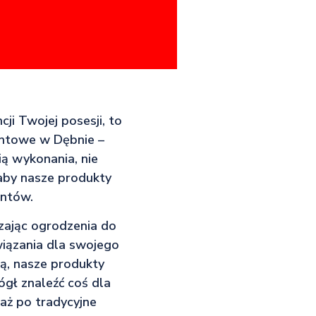
ji Twojej posesji, to
ontowe w Dębnie –
ią wykonania, nie
aby nasze produkty
entów.
czając ogrodzenia do
wiązania dla swojego
rą, nasze produkty
gł znaleźć coś dla
aż po tradycyjne