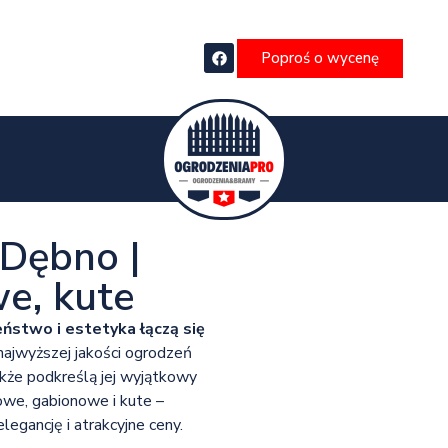
Poproś o wycenę
Dębno |
e, kute
ństwo i estetyka łączą się
najwyższej jakości ogrodzeń
akże podkreślą jej wyjątkowy
dowe, gabionowe i kute –
legancję i atrakcyjne ceny.