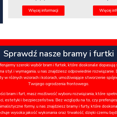
Więcej inf
Więcej informacji
Sprawdź nasze bramy i furtki
rujemy szeroki wybór bram i furtek, które doskonale dopasują
a styl i wymagania, u nas znajdziesz odpowiednie rozwiązanie. 
ty w różnych wzorach i kolorach, umożliwiające stworzenie spó
Twojego ogrodzenia frontowego.
ości bram i furt, masz możliwość wyboru rozwiązania, które speł
i, estetyki i bezpieczeństwa. Bez względu na to, czy preferuje
alistyczne formy, u nas znajdziesz bramy i furty, które doskon
chuje wysoka jakość wykonania oraz trwałość, dzięki czemu będz