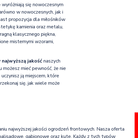
e wyróżniają się nowoczesnym
zarówno w nowoczesnych, jak i
iast propozycja dla miłośników
tetykę kamienia oraz metalu,
pragną klasycznego piękna,
ione misternymi wzorami,
y
najwyższą jakość
naszych
 możesz mieć pewność, że nie
uczynisz ją miejscem, które
przekonaj się, jak wiele może
zaniu najwyższej jakości ogrodzeń frontowych. Nasza oferta
palisadowe, gabionowe oraz kute. Każdy z tych typów