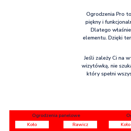
Ogrodzenia Pro to 
piękny i funkcjonal
Dlatego właśnie
elementu. Dzięki te
Jeśli zależy Ci na 
wizytówką, nie szuk
który spełni wszys
Ogrodzenia panelowe
O
Koło
Rawicz
Koło