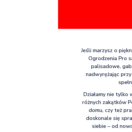
Jeśli marzysz o pięk
Ogrodzenia Pro s
palisadowe, gabi
nadwyrężając przy
spełn
Działamy nie tylko 
różnych zakątków Po
domu, czy też pra
doskonale się spr
siebie – od now