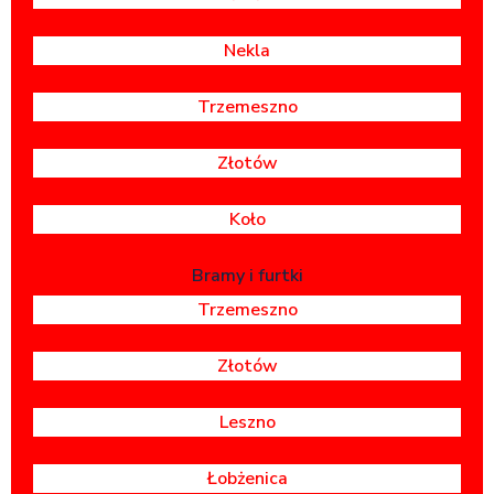
Nekla
Trzemeszno
Złotów
Koło
Bramy i furtki
Trzemeszno
Złotów
Leszno
Łobżenica