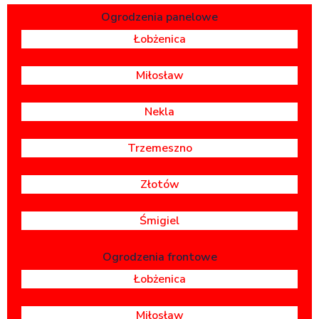
Ogrodzenia panelowe
Łobżenica
Miłosław
Nekla
Trzemeszno
Złotów
Śmigiel
Ogrodzenia frontowe
Łobżenica
Miłosław