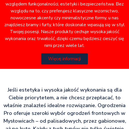
względem funkcjonalności, estetyki i bezpieczeństwa. Bez
względu na to, czy preferujesz klasyczne wzornictwo,
nowoczesne akcenty czy minimalistyczne formy, u nas
znajdziesz bramy i furty, które doskonale wpasują się w styl
Twojej posesji. Nasze produkty cechuje wysoka jakość
wykonania oraz trwałość, dzięki czemu będziesz cieszyć się
nimi przez wiele lat.
Więcej informacji
Jeśli estetyka i wysoka jakość wykonania są dla
Ciebie priorytetem, a nie chcesz przepłacać, to
właśnie znalazłeś idealne rozwiązanie. Ogrodzenia
Pro oferuje szeroki wybór ogrodzeń frontowych w
Mysłowicach – od palisadowych, przez gabionowe,
aż po kute. Każdy z tych typów nie tylko świetnie