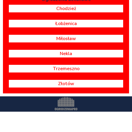
Chodzież
Łobżenica
Miłosław
Nekla
Trzemeszno
Złotów
Wszystkie prawa zastrzeżone -
OgrodzeniaPr
o.pl
Polityka prywatności
Dostawa i montaż