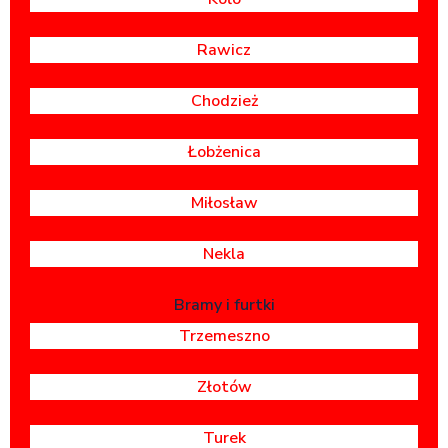
Rawicz
Chodzież
Łobżenica
Miłosław
Nekla
Bramy i furtki
Trzemeszno
Złotów
Turek