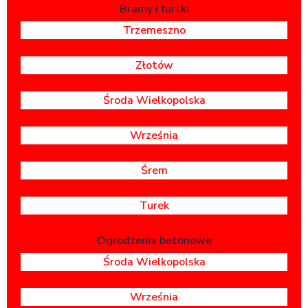
Bramy i furtki
Trzemeszno
Złotów
Środa Wielkopolska
Września
Śrem
Turek
Ogrodzenia betonowe
Środa Wielkopolska
Września