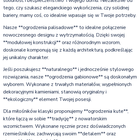
solidność i bezpieczeństwo Twojego domu. Niezależnie od
tego, czy szukasz eleganckiego wykończenia, czy solidnej
bariery, mamy coś, co idealnie wpasuje się w Twoje potrzeby.
Nasze **ogrodzenia palisadowe** to idealne połączenie
nowoczesnego designu z wytrzymałością. Dzięki swojej
**modułowej konstrukcji** oraz różnorodnym wzorom,
doskonale komponują się z każdą architekturą, podkreślając
jej unikalny charakter.
Jeśli poszukujesz **naturalnego** i jednocześnie stylowego
rozwiązania, nasze **ogrodzenia gabionowe** są doskonałym
wyborem. Wykonane z trwałych materiałów, wypełnionych
dekoracyjnymi kamieniami, stanowią oryginalny i
**ekologiczny** element Twojej posesji.
Dla miłośników klasyki proponujemy **ogrodzenia kute**,
które łączą w sobie **tradycję** z nowatorskim
wzornictwem. Wykonane ręcznie przez doświadczonych
rzemieślników, zachwycają swoim **detalem** oraz