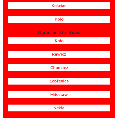
Kościan
Koło
Ogrodzenia frontowe
Koło
Rawicz
Chodzież
Łobżenica
Miłosław
Nekla