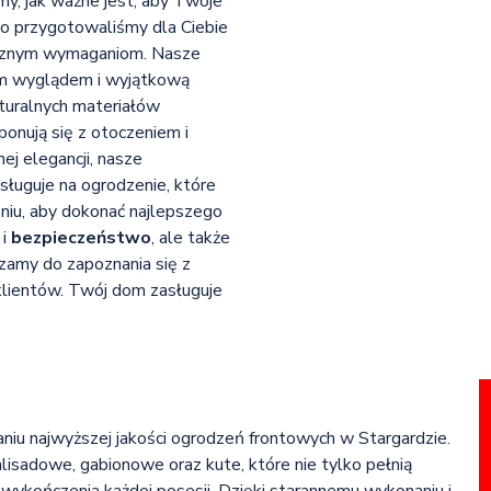
y, jak ważne jest, aby Twoje
go przygotowaliśmy dla Ciebie
tycznym wymaganiom. Nasze
ym wyglądem i wyjątkową
turalnych materiałów
onują się z otoczeniem i
ej elegancji, nasze
ługuje na ogrodzenie, które
niu, aby dokonać najlepszego
i
bezpieczeństwo
, ale także
szamy do zapoznania się z
klientów. Twój dom zasługuje
zaniu najwyższej jakości ogrodzeń frontowych w Stargardzie.
sadowe, gabionowe oraz kute, które nie tylko pełnią