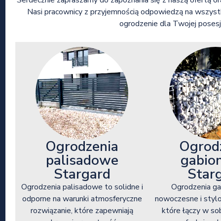
Serdecznie zapraszamy do zapoznania się z naszą ofertą 
Nasi pracownicy z przyjemnością odpowiedzą na wszystk
ogrodzenie dla Twojej posesji
Ogrod
Ogrodzenia
gabio
palisadowe
Star
Stargard
Ogrodzenia g
Ogrodzenia palisadowe to solidne i
nowoczesne i styl
odporne na warunki atmosferyczne
które łączy w so
rozwiązanie, które zapewniają