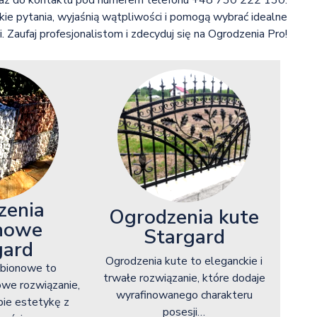
oraz do kontaktu pod numerem telefonu +48 730 222 130.
ie pytania, wyjaśnią wątpliwości i pomogą wybrać idealne
. Zaufaj profesjonalistom i zdecyduj się na Ogrodzenia Pro!
zenia
Ogrodzenia kute
nowe
Stargard
gard
Ogrodzenia kute to eleganckie i
abionowe to
trwałe rozwiązanie, które dodaje
owe rozwiązanie,
wyrafinowanego charakteru
bie estetykę z
posesji…