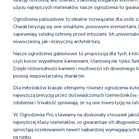
funkcję ochronną, ale również stanowią elegancki element
użyciu najlepszych materiałów, nasze ogrodzenia to gwaranc
Ogrodzenia palisadowe to idealne rozwiązanie dla osób s
Charakteryzują się one smukłymi, pionowymi elementami, k
zapewniają solidną ochronę przed intruzami. Ich uniwersa
nowoczesną, jak i klasyczną architekturą.
Nasze ogrodzenia gabionowe to propozycja dla tych, którzy
czyli kosze wypełnione kamieniami, stanowią nie tylko fun
Dzięki różnorodności kamieni i możliwości ich dowolnego 
posesji niepowtarzalny charakter.
Dla miłośników klasyki oferujemy również ogrodzenia kute
najwyższą precyzją przez doświadczonych rzemieślników, 
zdobienia i trwałość sprawiają, że są one inwestycją na la
W Ogrodzenia Pro stawiamy na doskonały stosunek jakośc
najwyższej klasy materiałów, co gwarantuje ich długowie
sprostają oczekiwaniom nawet najbardziej wymagających 
na rynku.