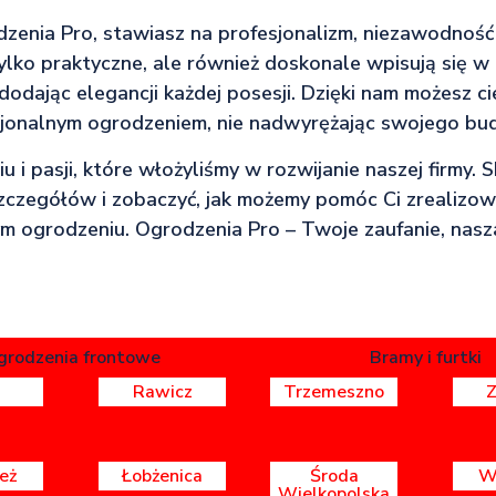
zenia Pro, stawiasz na profesjonalizm, niezawodność 
tylko praktyczne, ale również doskonale wpisują się 
dodając elegancji każdej posesji. Dzięki nam możesz ci
cjonalnym ogrodzeniem, nie nadwyrężając swojego bud
 i pasji, które włożyliśmy w rozwijanie naszej firmy. S
zczegółów i zobaczyć, jak możemy pomóc Ci zrealizo
ym ogrodzeniu. Ogrodzenia Pro – Twoje zaufanie, nasza
grodzenia frontowe
Bramy i furtki
Rawicz
Trzemeszno
eż
Łobżenica
Środa
W
Wielkopolska