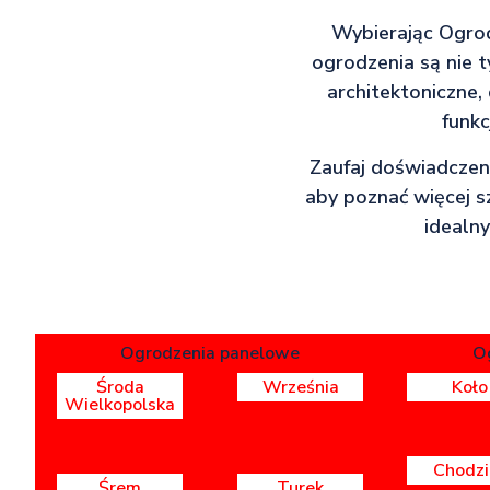
Wybierając Ogrod
ogrodzenia są nie 
architektoniczne, 
funk
Zaufaj doświadczeniu
aby poznać więcej s
idealn
Ogrodzenia panelowe
O
Środa
Września
Koło
Wielkopolska
Chodzi
Śrem
Turek