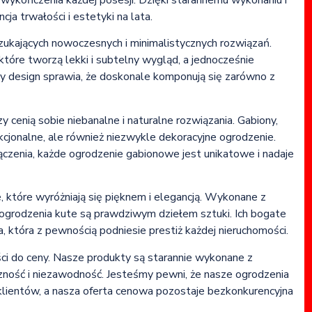
 wykończenia każdej posesji. Dzięki starannemu wykonaniu i
ja trwałości i estetyki na lata.
zukających nowoczesnych i minimalistycznych rozwiązań.
tóre tworzą lekki i subtelny wygląd, a jednocześnie
lny design sprawia, że doskonale komponują się zarówno z
 cenią sobie niebanalne i naturalne rozwiązania. Gabiony,
kcjonalne, ale również niezwykle dekoracyjne ogrodzenie.
łączenia, każde ogrodzenie gabionowe jest unikatowe i nadaje
, które wyróżniają się pięknem i elegancją. Wykonane z
ogrodzenia kute są prawdziwym dziełem sztuki. Ich bogate
ta, która z pewnością podniesie prestiż każdej nieruchomości.
i do ceny. Nasze produkty są starannie wykonane z
czność i niezawodność. Jesteśmy pewni, że nasze ogrodzenia
klientów, a nasza oferta cenowa pozostaje bezkonkurencyjna