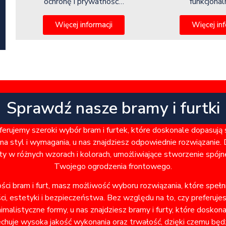
funkcjona
ochronę i prywatność…
Więcej inf
Więcej informacji
Sprawdź nasze bramy i furtki
rujemy szeroki wybór bram i furtek, które doskonale dopasują
a styl i wymagania, u nas znajdziesz odpowiednie rozwiązanie. 
ty w różnych wzorach i kolorach, umożliwiające stworzenie spó
Twojego ogrodzenia frontowego.
ości bram i furt, masz możliwość wyboru rozwiązania, które speł
i, estetyki i bezpieczeństwa. Bez względu na to, czy preferuje
alistyczne formy, u nas znajdziesz bramy i furty, które doskon
chuje wysoka jakość wykonania oraz trwałość, dzięki czemu będz