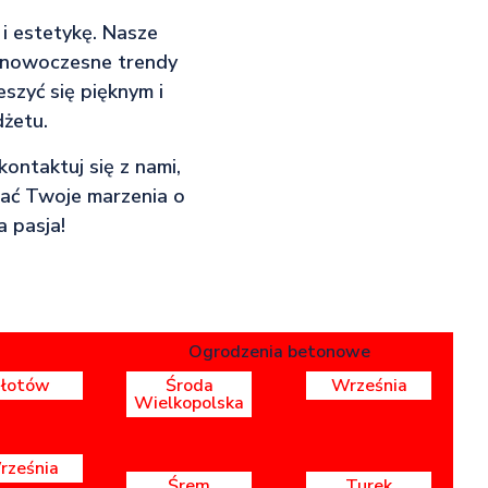
i estetykę. Nasze
w nowoczesne trendy
eszyć się pięknym i
żetu.
kontaktuj się z nami,
wać Twoje marzenia o
 pasja!
Ogrodzenia betonowe
Złotów
Środa
Września
Wielkopolska
rześnia
Śrem
Turek