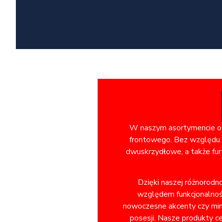
W naszym asortymencie ofe
frontowego. Bez względu n
dwuskrzydłowe, a także fur
Dzięki naszej różnorodn
względem funkcjonalnośc
nowoczesne akcenty czy minim
posesji. Nasze produkty ce