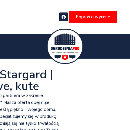
Poproś o wycenę
Stargard |
e, kute
 partnera w zakresie
** Nasza oferta obejmuje
kreślą piękno Twojego domu,
cjalizujemy się w produkcji
iają się nie tylko trwałością,