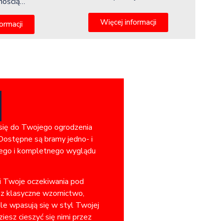
lnością…
Więcej informacji
ormacji
 się do Twojego ogrodzenia
Dostępne są bramy jedno- i
jnego i kompletnego wyglądu
ni Twoje oczekiwania pod
sz klasyczne wzornictwo,
ale wpasują się w styl Twojej
iesz cieszyć się nimi przez