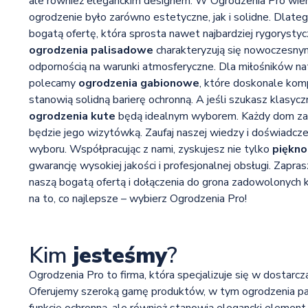
ale również eleganckim designem. W Ogrodzenia Pro wiem
ogrodzenie było zarówno estetyczne, jak i solidne. Dlate
bogatą ofertę, która sprosta nawet najbardziej rygorys
ogrodzenia palisadowe
charakteryzują się nowoczesn
odpornością na warunki atmosferyczne. Dla miłośników na
polecamy
ogrodzenia gabionowe
, które doskonale komp
stanowią solidną barierę ochronną. A jeśli szukasz klasyczn
ogrodzenia kute
będą idealnym wyborem. Każdy dom zas
będzie jego wizytówką. Zaufaj naszej wiedzy i doświadcze
wyboru. Współpracując z nami, zyskujesz nie tylko
piękno
gwarancję wysokiej jakości i profesjonalnej obsługi. Zapra
naszą bogatą ofertą i dołączenia do grona zadowolonych 
na to, co najlepsze – wybierz Ogrodzenia Pro!
Kim
jesteśmy
?
Ogrodzenia Pro to firma, która specjalizuje się w dostarc
Oferujemy szeroką gamę produktów, w tym ogrodzenia pali