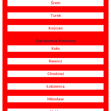
Śrem
Turek
Kościan
Ogrodzenia frontowe
Koło
Rawicz
Chodzież
Łobżenica
Miłosław