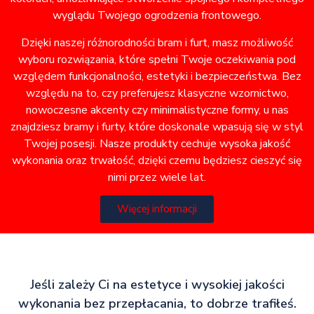
wyglądu Twojego ogrodzenia frontowego.
Dzięki naszej różnorodności bram i furt, masz możliwość
wyboru rozwiązania, które spełni Twoje oczekiwania pod
względem funkcjonalności, estetyki i bezpieczeństwa. Bez
względu na to, czy preferujesz klasyczne wzornictwo,
nowoczesne akcenty czy minimalistyczne formy, u nas
znajdziesz bramy i furty, które doskonale wpasują się w styl
Twojej posesji. Nasze produkty cechuje wysoka jakość
wykonania oraz trwałość, dzięki czemu będziesz cieszyć się
nimi przez wiele lat.
Więcej informacji
Jeśli zależy Ci na estetyce i wysokiej jakości
wykonania bez przepłacania, to dobrze trafiłeś.