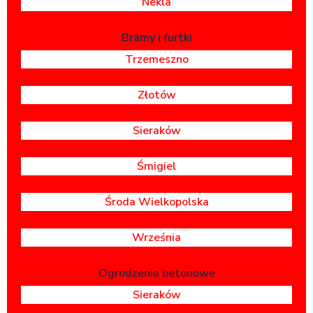
Nekla
Bramy i furtki
Trzemeszno
Złotów
Sieraków
Śmigiel
Środa Wielkopolska
Września
Ogrodzenia betonowe
Sieraków