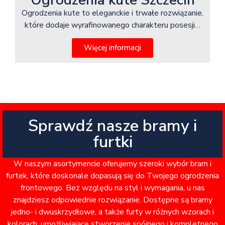
Ogrodzenia kute Szczecin
Ogrodzenia kute to eleganckie i trwałe rozwiązanie,
które dodaje wyrafinowanego charakteru posesji…
Więcej informacji
Sprawdź nasze bramy i
furtki
W naszym asortymencie oferujemy szeroki wybór bram i
furtek, które doskonale dopasują się do Twojego ogrodzenia
frontowego. Bez względu na styl i wymagania, u nas
znajdziesz odpowiednie rozwiązanie. Dostępne są bramy
jedno- i dwuskrzydłowe, a także furty w różnych wzorach i
kolorach, umożliwiające stworzenie spójnego i kompletnego