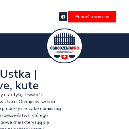
Poproś o wycenę
Ustka |
e, kute
y estetykę, trwałość i
w Ustce! Oferujemy szeroki
produkty nie tylko odmieniają
bezpieczeństwa, którego
sadowe charakteryzują się