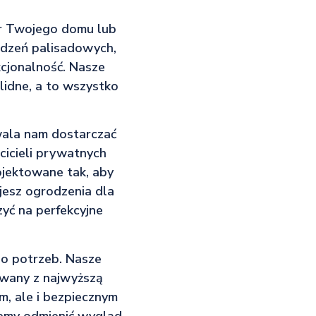
er Twojego domu lub
odzeń palisadowych,
kcjonalność. Nasze
olidne, a to wszystko
zwala nam dostarczać
cicieli prywatnych
ojektowane tak, aby
ujesz ogrodzenia dla
yć na perfekcyjne
go potrzeb. Nasze
owany z najwyższą
m, ale i bezpiecznym
ożemy odmienić wygląd