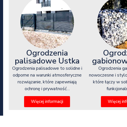
Ogrod
Ogrodzenia
gabionow
palisadowe Ustka
Ogrodzenia g
Ogrodzenia palisadowe to solidne i
nowoczesne i styl
odporne na warunki atmosferyczne
które łączy w so
rozwiązanie, które zapewniają
funkcjona
ochronę i prywatność…
Więcej inf
Więcej informacji