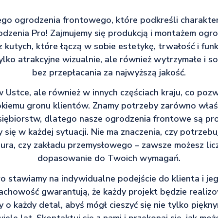
ego ogrodzenia frontowego, które podkreśli charakt
odzenia Pro! Zajmujemy się produkcją i montażem ogr
kutych, które łączą w sobie estetykę, trwałość i fun
ylko atrakcyjne wizualnie, ale również wytrzymałe i s
bez przepłacania za najwyższą jakość.
w Ustce, ale również w innych częściach kraju, co po
okiemu gronu klientów. Znamy potrzeby zarówno właś
siębiorstw, dlatego nasze ogrodzenia frontowe są pr
 się w każdej sytuacji. Nie ma znaczenia, czy potrzeb
ura, czy zakładu przemysłowego – zawsze możesz licz
dopasowanie do Twoich wymagań.
 stawiamy na indywidualne podejście do klienta i je
fachowość gwarantują, że każdy projekt będzie realiz
 o każdy detal, abyś mógł cieszyć się nie tylko piękny
ele lat. Skontaktuj się z nami i przekonaj się, jak m