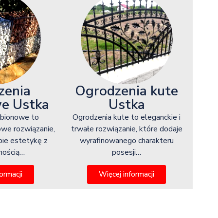
zenia
Ogrodzenia kute
e Ustka
Ustka
abionowe to
Ogrodzenia kute to eleganckie i
owe rozwiązanie,
trwałe rozwiązanie, które dodaje
bie estetykę z
wyrafinowanego charakteru
lnością…
posesji…
ormacji
Więcej informacji