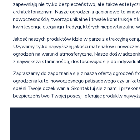
zapewniają nie tylko bezpieczeństwo, ale także estetyc
architektonicznym. Nasze ogrodzenia gabionowe to innowac
nowoczesnością, tworząc unikalne i trwałe konstrukcje z ka
kwintesencja elegancji i tradycji, których niepowtarzalne
Jakość naszych produktów idzie w parze z atrakcyjną ceną
Używamy tylko najwyższej jakości materiałów i nowoczesn
ogrodzeń na warunki atmosferyczne. Nasze doświadczenie 
z największą starannością, dostosowując się do indywidual
Zapraszamy do zapoznania się z naszą ofertą ogrodzeń fr
ogrodzenia kute, nowoczesnego palisadowego czy unikato
spełni Twoje oczekiwania. Skontaktuj się z nami i przekon
bezpieczeństwo Twojej posesji, oferując produkty najwyższ