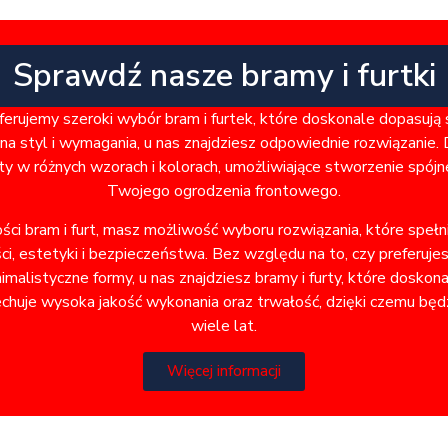
Sprawdź nasze bramy i furtki
rujemy szeroki wybór bram i furtek, które doskonale dopasują
a styl i wymagania, u nas znajdziesz odpowiednie rozwiązanie. 
ty w różnych wzorach i kolorach, umożliwiające stworzenie spó
Twojego ogrodzenia frontowego.
ości bram i furt, masz możliwość wyboru rozwiązania, które speł
i, estetyki i bezpieczeństwa. Bez względu na to, czy preferuje
alistyczne formy, u nas znajdziesz bramy i furty, które doskon
chuje wysoka jakość wykonania oraz trwałość, dzięki czemu będz
wiele lat.
Więcej informacji