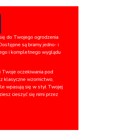
 się do Twojego ogrodzenia
Dostępne są bramy jedno- i
jnego i kompletnego wyglądu
ni Twoje oczekiwania pod
sz klasyczne wzornictwo,
ale wpasują się w styl Twojej
iesz cieszyć się nimi przez