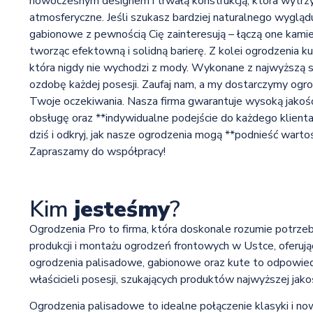
nowoczesnym designem i trwałą konstrukcją, która wytrzy
atmosferyczne. Jeśli szukasz bardziej naturalnego wygląd
gabionowe z pewnością Cię zainteresują – łączą one kamie
tworząc efektowną i solidną barierę. Z kolei ogrodzenia ku
która nigdy nie wychodzi z mody. Wykonane z najwyższą s
ozdobę każdej posesji. Zaufaj nam, a my dostarczymy ogro
Twoje oczekiwania. Nasza firma gwarantuje wysoką jako
obsługę oraz **indywidualne podejście do każdego klienta*
dziś i odkryj, jak nasze ogrodzenia mogą **podnieść warto
Zapraszamy do współpracy!
Kim
jesteśmy
?
Ogrodzenia Pro to firma, która doskonale rozumie potrzeb
produkcji i montażu ogrodzeń frontowych w Ustce, oferuj
ogrodzenia palisadowe, gabionowe oraz kute to odpowied
właścicieli posesji, szukających produktów najwyższej jakoś
Ogrodzenia palisadowe to idealne połączenie klasyki i 