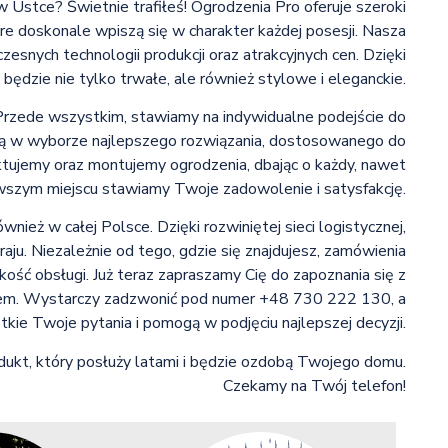
Ustce? Świetnie trafiłeś! Ogrodzenia Pro oferuje szeroki
e doskonale wpiszą się w charakter każdej posesji. Nasza
zesnych technologii produkcji oraz atrakcyjnych cen. Dzięki
dzie nie tylko trwałe, ale również stylowe i eleganckie.
rzede wszystkim, stawiamy na indywidualne podejście do
adzą w wyborze najlepszego rozwiązania, dostosowanego do
tujemy oraz montujemy ogrodzenia, dbając o każdy, nawet
rwszym miejscu stawiamy Twoje zadowolenie i satysfakcję.
wnież w całej Polsce. Dzięki rozwiniętej sieci logistycznej,
ju. Niezależnie od tego, gdzie się znajdujesz, zamówienia
kość obsługi. Już teraz zapraszamy Cię do zapoznania się z
urem. Wystarczy zadzwonić pod numer +48 730 222 130, a
kie Twoje pytania i pomogą w podjęciu najlepszej decyzji.
ukt, który posłuży latami i będzie ozdobą Twojego domu.
Czekamy na Twój telefon!