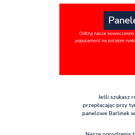
Panel
Odkryj nasze nowoczesne 
popularność na polskim rynku
Jeśli szukasz 
przepłacając przy ty
panelowe Barlinek w
Nasze ogrodzenia to