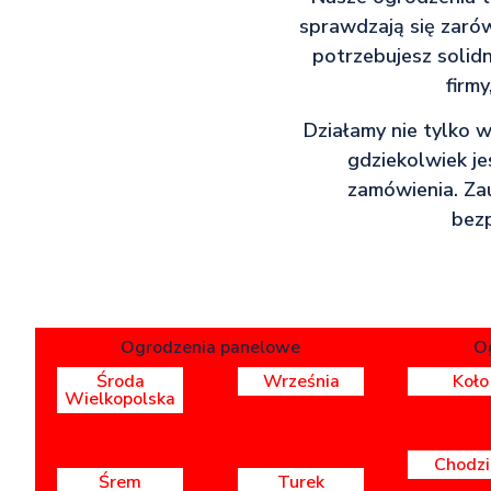
sprawdzają się zarów
potrzebujesz solid
firm
Działamy nie tylko w
gdziekolwiek je
zamówienia. Za
bezp
Ogrodzenia panelowe
O
Środa
Września
Koło
Wielkopolska
Chodzi
Śrem
Turek