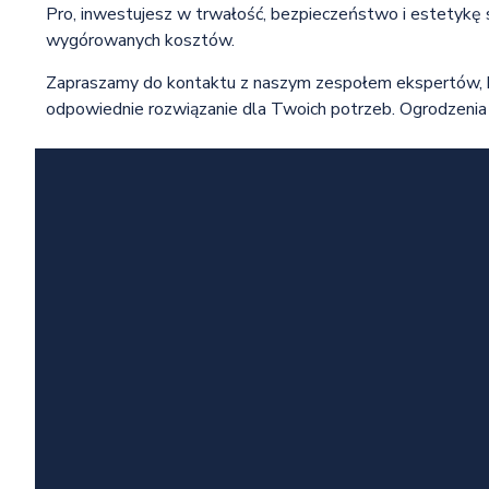
Pro, inwestujesz w trwałość, bezpieczeństwo i estetykę
wygórowanych kosztów.
Zapraszamy do kontaktu z naszym zespołem ekspertów, kt
odpowiednie rozwiązanie dla Twoich potrzeb. Ogrodzenia P