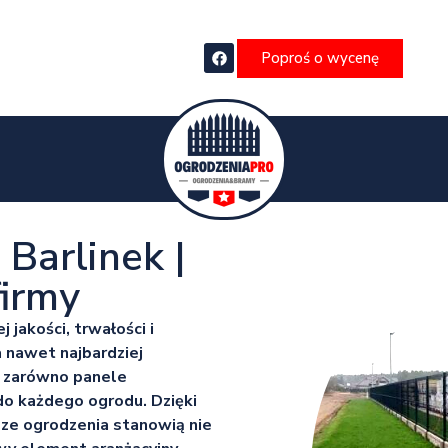
Poproś o wycenę
Barlinek |
irmy
jakości, trwałości i
 nawet najbardziej
z zarówno panele
 do każdego ogrodu. Dzięki
ze ogrodzenia stanowią nie