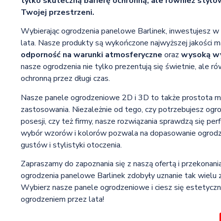
tylko skuteczną barierę ochronną, ale również styl
Twojej przestrzeni.
Wybierając ogrodzenia panelowe Barlinek, inwestujesz w 
lata. Nasze produkty są wykończone najwyższej jakości ma
odporność na warunki atmosferyczne
oraz
wysoką wy
nasze ogrodzenia nie tylko prezentują się świetnie, ale ró
ochronną przez długi czas.
Nasze panele ogrodzeniowe 2D i 3D to także prostota mo
zastosowania. Niezależnie od tego, czy potrzebujesz ogr
posesji, czy też firmy, nasze rozwiązania sprawdzą się pe
wybór wzorów i kolorów pozwala na dopasowanie ogrodz
gustów i stylistyki otoczenia.
Zapraszamy do zapoznania się z naszą ofertą i przekonani
ogrodzenia panelowe Barlinek zdobyły uznanie tak wielu
Wybierz nasze panele ogrodzeniowe i ciesz się estetyczn
ogrodzeniem przez lata!