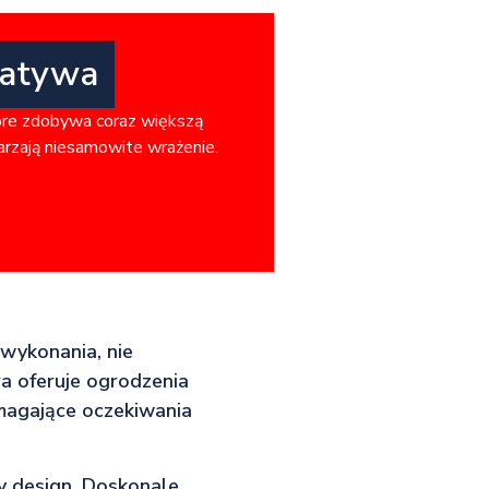
natywa
óre zdobywa coraz większą
warzają niesamowite wrażenie.
 wykonania, nie
ra oferuje ogrodzenia
magające oczekiwania
ny design. Doskonale