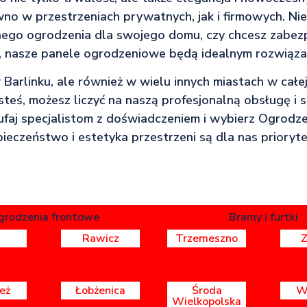
no w przestrzeniach prywatnych, jak i firmowych. Nie
nego ogrodzenia dla swojego domu, czy chcesz zabezp
y, nasze panele ogrodzeniowe będą idealnym rozwiąza
 Barlinku, ale również w wielu innych miastach w całej
steś, możesz liczyć na naszą profesjonalną obsługę i s
ufaj specjalistom z doświadczeniem i wybierz Ogrodze
ieczeństwo i estetyka przestrzeni są dla nas prioryt
grodzenia frontowe
Bramy i furtki
Rawicz
Trzemeszno
eż
Łobżenica
Środa
W
Wielkopolska