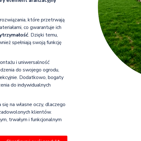
owy element aranżacyjny
rozwiązania, które przetrwają
teriałami, co gwarantuje ich
trzymałość
. Dzięki temu,
wnież spełniają swoją funkcję
ntażu i uniwersalność
odzenia do swojego ogrodu,
rfekcyjnie. Dodatkowo, bogaty
enia do indywidualnych
a się na własne oczy, dlaczego
 zadowolonych klientów.
ym, trwałym i funkcjonalnym