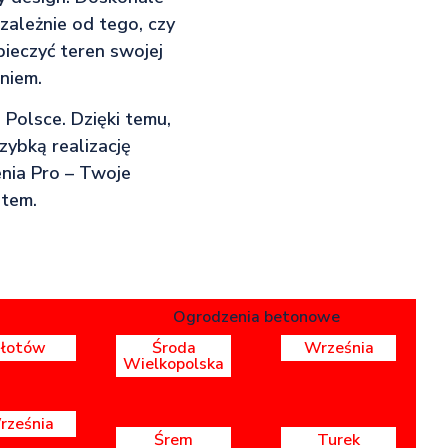
zależnie od tego, czy
ieczyć teren swojej
niem.
 Polsce. Dzięki temu,
zybką realizację
nia Pro – Twoje
etem.
Ogrodzenia betonowe
Złotów
Środa
Września
Wielkopolska
rześnia
Śrem
Turek