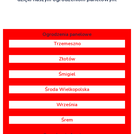
Ogrodzenia panelowe
Trzemeszno
Złotów
Śmigiel
Środa Wielkopolska
Września
Śrem