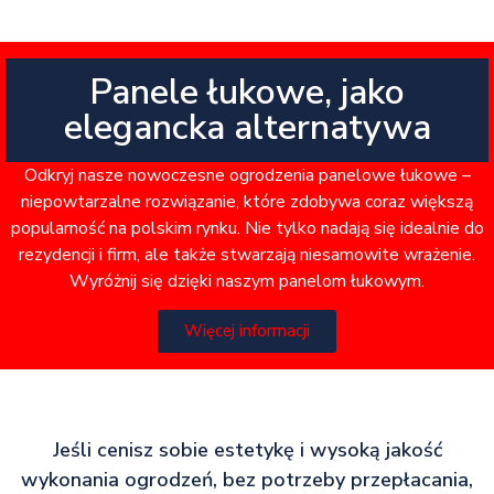
Panele łukowe, jako
elegancka alternatywa
Odkryj nasze nowoczesne ogrodzenia panelowe łukowe –
niepowtarzalne rozwiązanie, które zdobywa coraz większą
popularność na polskim rynku. Nie tylko nadają się idealnie do
rezydencji i firm, ale także stwarzają niesamowite wrażenie.
Wyróżnij się dzięki naszym panelom łukowym.
Więcej informacji
Jeśli cenisz sobie estetykę i wysoką jakość
wykonania ogrodzeń, bez potrzeby przepłacania,