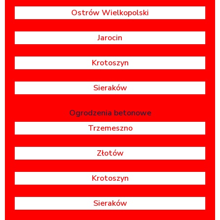
Ostrów Wielkopolski
Jarocin
Krotoszyn
Sieraków
Ogrodzenia betonowe
Trzemeszno
Złotów
Krotoszyn
Sieraków