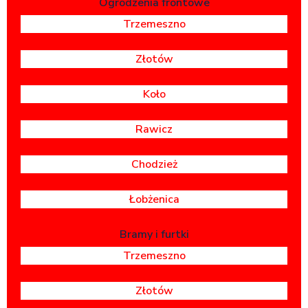
Ogrodzenia frontowe
Trzemeszno
Złotów
Koło
Rawicz
Chodzież
Łobżenica
Bramy i furtki
Trzemeszno
Złotów