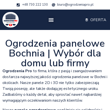
+48 730 222 130
biuro@ogrodzeniapro.pl
OFERTA
Ogrodzenia panelowe
Bochnia | Wybór dla
domu lub firmy
Ogrodzenia Pro
to firma, która z pasją i zaangażowaniem
dostarcza najwyższej jakości ogrodzenia panelowe w Bochni i
okolicach. Nasze panele 2D i 3D nie tylko zabezpieczają
Twoją posesję, ale także dodają jej estetycznego uroku.
Zadbaliśmy o każdy detal, aby sprostać nawet najbardziej
wymagającym oczekiwaniom naszych klientów.
Nasze
panele ogrodzeniowe
wyróżniają się solidnością i