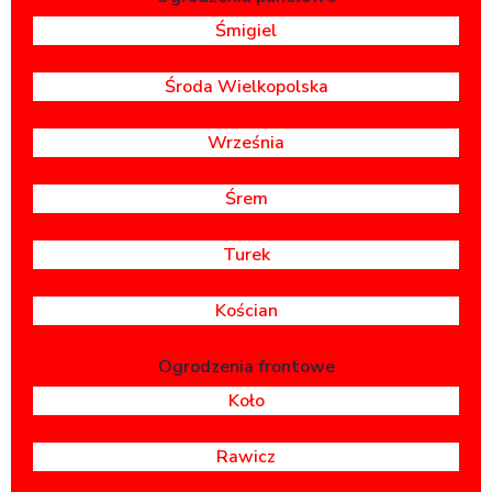
Śmigiel
Środa Wielkopolska
Września
Śrem
Turek
Kościan
Ogrodzenia frontowe
Koło
Rawicz