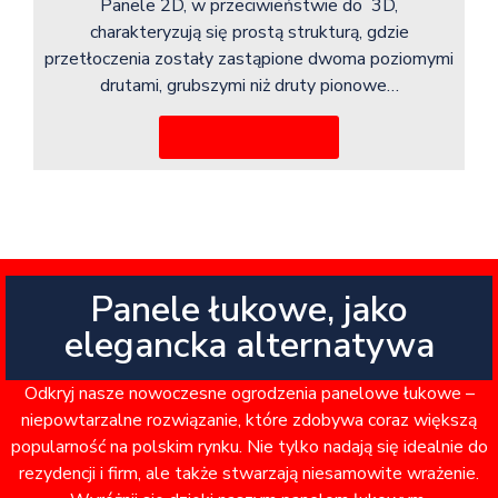
Panele 2D, w przeciwieństwie do 3D,
charakteryzują się prostą strukturą, gdzie
przetłoczenia zostały zastąpione dwoma poziomymi
drutami, grubszymi niż druty pionowe…
Więcej informacji
Panele łukowe, jako
elegancka alternatywa
Odkryj nasze nowoczesne ogrodzenia panelowe łukowe –
niepowtarzalne rozwiązanie, które zdobywa coraz większą
popularność na polskim rynku. Nie tylko nadają się idealnie do
rezydencji i firm, ale także stwarzają niesamowite wrażenie.