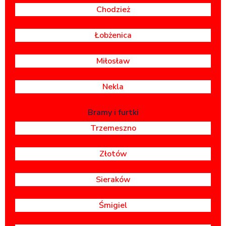
Chodzież
Łobżenica
Miłosław
Nekla
Bramy i furtki
Trzemeszno
Złotów
Sieraków
Śmigiel