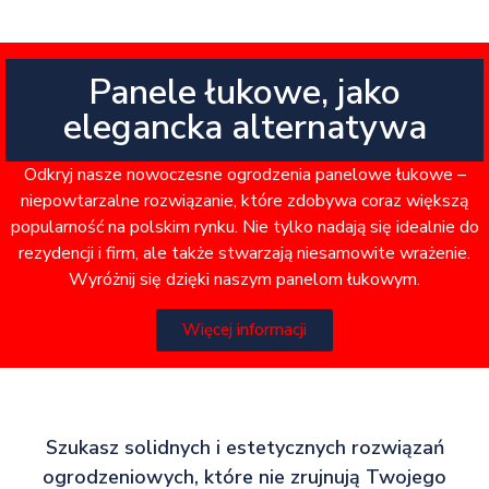
Panele łukowe, jako
elegancka alternatywa
Odkryj nasze nowoczesne ogrodzenia panelowe łukowe –
niepowtarzalne rozwiązanie, które zdobywa coraz większą
popularność na polskim rynku. Nie tylko nadają się idealnie do
rezydencji i firm, ale także stwarzają niesamowite wrażenie.
Wyróżnij się dzięki naszym panelom łukowym.
Więcej informacji
Szukasz solidnych i estetycznych rozwiązań
ogrodzeniowych, które nie zrujnują Twojego