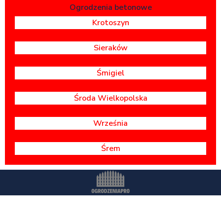
Ogrodzenia betonowe
Krotoszyn
Sieraków
Śmigiel
Środa Wielkopolska
Września
Śrem
Wszystkie prawa zastrzeżone -
OgrodzeniaPr
o.pl