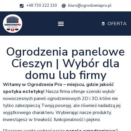
+48 730 222 130
biuro@ogrodzeniapro.pl
OFERTA
Ogrodzenia panelowe
Cieszyn | Wybór dla
domu lub firmy
Witamy w Ogrodzenia Pro – miejscu, gdzie jakość
spotyka estetykę!
Nasza firma oferuje szeroki wybór
nowoczesnych paneli ogrodzeniowych 2D i 3D, które nie
tylko zabezpieczą Twoją posesję, ale również nadadzą jej
wyjątkowego charakteru. Wybierając nasze produkty,
inwestujesz w trwałość, funkcjonalność i piękno.
Dlaczego warto wybrać nasze
panele ogrodzeniowe
?