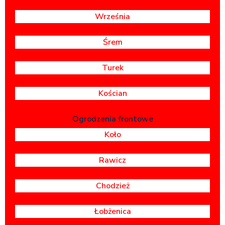
Września
Śrem
Turek
Kościan
Ogrodzenia frontowe
Koło
Rawicz
Chodzież
Łobżenica