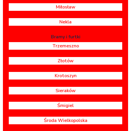
Miłosław
Nekla
Bramy i furtki
Trzemeszno
Złotów
Krotoszyn
Sieraków
Śmigiel
Środa Wielkopolska