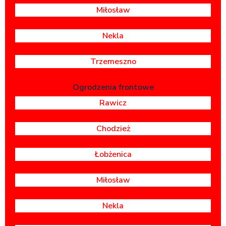
Miłosław
Nekla
Trzemeszno
Ogrodzenia frontowe
Rawicz
Chodzież
Łobżenica
Miłosław
Nekla