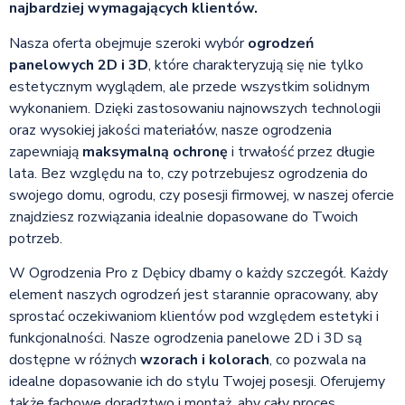
najbardziej wymagających klientów.
Nasza oferta obejmuje szeroki wybór
ogrodzeń
panelowych 2D i 3D
, które charakteryzują się nie tylko
estetycznym wyglądem, ale przede wszystkim solidnym
wykonaniem. Dzięki zastosowaniu najnowszych technologii
oraz wysokiej jakości materiałów, nasze ogrodzenia
zapewniają
maksymalną ochronę
i trwałość przez długie
lata. Bez względu na to, czy potrzebujesz ogrodzenia do
swojego domu, ogrodu, czy posesji firmowej, w naszej ofercie
znajdziesz rozwiązania idealnie dopasowane do Twoich
potrzeb.
W Ogrodzenia Pro z Dębicy dbamy o każdy szczegół. Każdy
element naszych ogrodzeń jest starannie opracowany, aby
sprostać oczekiwaniom klientów pod względem estetyki i
funkcjonalności. Nasze ogrodzenia panelowe 2D i 3D są
dostępne w różnych
wzorach i kolorach
, co pozwala na
idealne dopasowanie ich do stylu Twojej posesji. Oferujemy
także fachowe doradztwo i montaż, aby cały proces