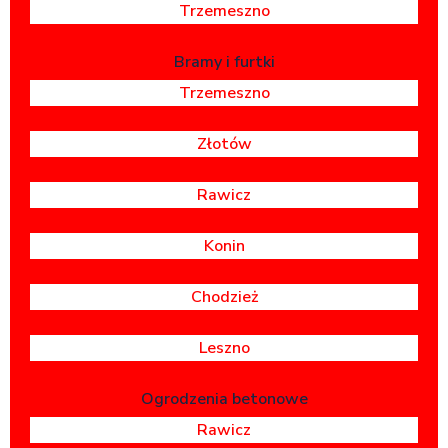
Trzemeszno
Bramy i furtki
Trzemeszno
Złotów
Rawicz
Konin
Chodzież
Leszno
Ogrodzenia betonowe
Rawicz