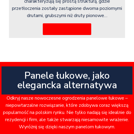
charakteryzują się prostą strukturą, gdzie
przetłoczenia zostały zastąpione dwoma poziomymi
drutami, grubszymi niż druty pionowe…
Więcej informacji
Panele łukowe, jako
elegancka alternatywa
Odkryj nasze nowoczesne ogrodzenia panelowe łukowe –
niepowtarzalne rozwiązanie, które zdobywa coraz większą
popularność na polskim rynku. Nie tylko nadają się idealnie do
rezydencji i firm, ale także stwarzają niesamowite wrażenie.
Wyróżnij się dzięki naszym panelom łukowym.