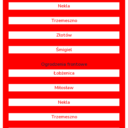
Nekla
Trzemeszno
Złotów
Śmigiel
Ogrodzenia frontowe
Łobżenica
Miłosław
Nekla
Trzemeszno