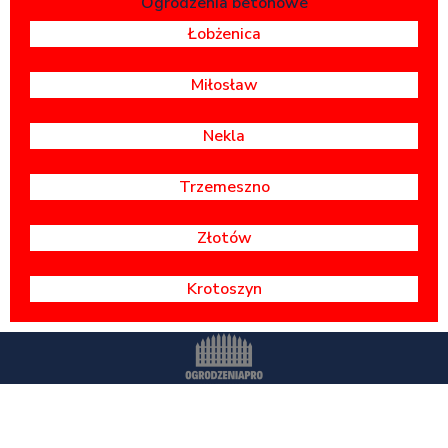
Ogrodzenia betonowe
Łobżenica
Miłosław
Nekla
Trzemeszno
Złotów
Krotoszyn
Wszystkie prawa zastrzeżone -
OgrodzeniaPr
o.pl
Polityka prywatności
Dostawa i montaż