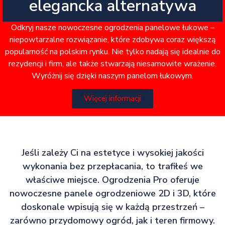
elegancka alternatywa
Odkryj nasze nowoczesne ogrodzenia panelowe łukowe –
niepowtarzalne rozwiązanie, które zdobywa coraz większą
popularność na polskim rynku. Nie tylko nadają się idealnie do
rezydencji i firm, ale także stwarzają niesamowite wrażenie.
Wyróżnij się dzięki naszym panelom łukowym.
Więcej informacji
Jeśli zależy Ci na estetyce i wysokiej jakości
wykonania bez przepłacania, to trafiłeś we
właściwe miejsce. Ogrodzenia Pro oferuje
nowoczesne panele ogrodzeniowe 2D i 3D, które
doskonale wpisują się w każdą przestrzeń –
zarówno przydomowy ogród, jak i teren firmowy.