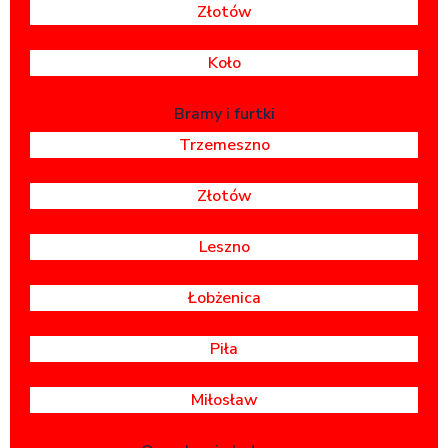
Złotów
Koło
Bramy i furtki
Trzemeszno
Złotów
Leszno
Łobżenica
Piła
Miłosław