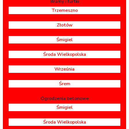
Bramy i furtki
Trzemeszno
Złotów
Śmigiel
Środa Wielkopolska
Września
Śrem
Ogrodzenia betonowe
Śmigiel
Środa Wielkopolska