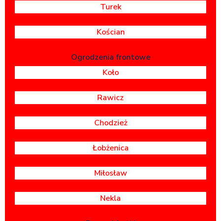
Turek
Kościan
Ogrodzenia frontowe
Koło
Rawicz
Chodzież
Łobżenica
Miłosław
Nekla