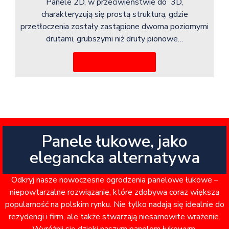
Panele 2D, w przeciwieństwie do 3D,
charakteryzują się prostą strukturą, gdzie
przetłoczenia zostały zastąpione dwoma poziomymi
drutami, grubszymi niż druty pionowe…
Więcej informacji
Panele łukowe, jako
elegancka alternatywa
Odkryj nasze nowoczesne ogrodzenia panelowe łukowe –
niepowtarzalne rozwiązanie, które zdobywa coraz większą
popularność na polskim rynku. Nie tylko nadają się idealnie do
rezydencji i firm, ale także stwarzają niesamowite wrażenie.