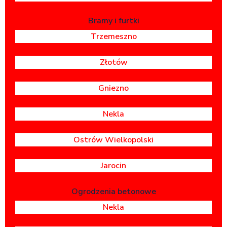
Bramy i furtki
Trzemeszno
Złotów
Gniezno
Nekla
Ostrów Wielkopolski
Jarocin
Ogrodzenia betonowe
Nekla