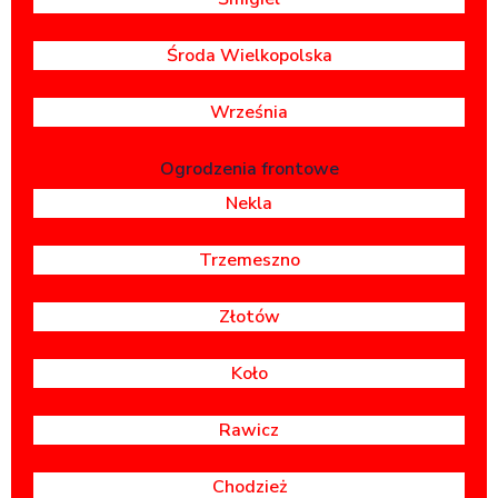
Środa Wielkopolska
Września
Ogrodzenia frontowe
Nekla
Trzemeszno
Złotów
Koło
Rawicz
Chodzież