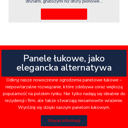
drutami, grubszymi niż druty pionowe…
Więcej informacji
Panele łukowe, jako
elegancka alternatywa
Odkryj nasze nowoczesne ogrodzenia panelowe łukowe –
niepowtarzalne rozwiązanie, które zdobywa coraz większą
popularność na polskim rynku. Nie tylko nadają się idealnie do
rezydencji i firm, ale także stwarzają niesamowite wrażenie.
Wyróżnij się dzięki naszym panelom łukowym.
Więcej informacji