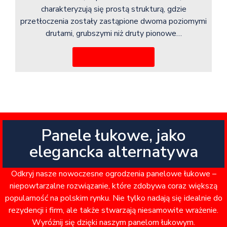
charakteryzują się prostą strukturą, gdzie
przetłoczenia zostały zastąpione dwoma poziomymi
drutami, grubszymi niż druty pionowe…
Więcej informacji
Panele łukowe, jako
elegancka alternatywa
Odkryj nasze nowoczesne ogrodzenia panelowe łukowe –
niepowtarzalne rozwiązanie, które zdobywa coraz większą
popularność na polskim rynku. Nie tylko nadają się idealnie do
rezydencji i firm, ale także stwarzają niesamowite wrażenie.
Wyróżnij się dzięki naszym panelom łukowym.