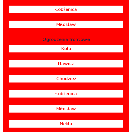
Łobżenica
Miłosław
Ogrodzenia frontowe
Koło
Rawicz
Chodzież
Łobżenica
Miłosław
Nekla