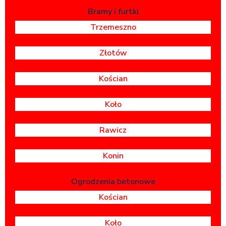
Bramy i furtki
Trzemeszno
Złotów
Kościan
Koło
Rawicz
Konin
Ogrodzenia betonowe
Kościan
Koło