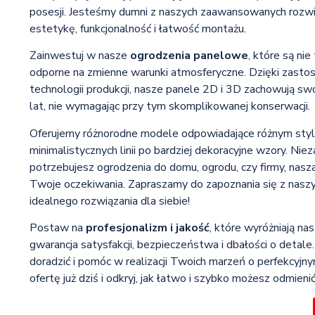
posesji. Jesteśmy dumni z naszych zaawansowanych rozwi
estetykę, funkcjonalność i łatwość montażu.
Zainwestuj w nasze
ogrodzenia panelowe
, które są nie
odporne na zmienne warunki atmosferyczne. Dzięki zast
technologii produkcji, nasze panele 2D i 3D zachowują sw
lat, nie wymagając przy tym skomplikowanej konserwacji.
Oferujemy różnorodne modele odpowiadające różnym styl
minimalistycznych linii po bardziej dekoracyjne wzory. Niez
potrzebujesz ogrodzenia do domu, ogrodu, czy firmy, nasz
Twoje oczekiwania. Zapraszamy do zapoznania się z nas
idealnego rozwiązania dla siebie!
Postaw na
profesjonalizm i jakość
, które wyróżniają na
gwarancja satysfakcji, bezpieczeństwa i dbałości o detal
doradzić i pomóc w realizacji Twoich marzeń o perfekcyjn
ofertę już dziś i odkryj, jak łatwo i szybko możesz odmieni