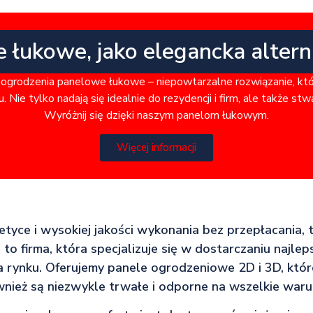
e łukowe, jako elegancka alter
ogrodzenia panelowe łukowe – niepowtarzalne rozwiązanie, kt
. Nie tylko nadają się idealnie do rezydencji i firm, ale także st
Wyróżnij się dzięki naszym panelom łukowym.
Więcej informacji
tetyce i wysokiej jakości wykonania bez przepłacania, 
to firma, która specjalizuje się w dostarczaniu najle
rynku. Oferujemy panele ogrodzeniowe 2D i 3D, które
wnież są niezwykle trwałe i odporne na wszelkie waru