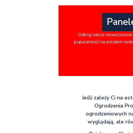
Panel
Odkryj nasze nowoczesne 
popularność na polskim rynku
Jeśli zależy Ci na es
Ogrodzenia Pro 
ogrodzeniowych na 
wyglądają, ale ró