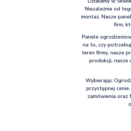
Działamy w Skwier
Niezależnie od teg
montaż. Nasze panel
firm, 
Panele ogrodzeniow
na to, czy potrzebu
teren firmy, nasze 
produkcji, nasze
Wybierając Ogrodz
przystępnej cenie
zamówienia oraz f
o