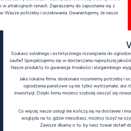
e w atrakcyjnych cenach. Zapraszamy do zapoznania się z
ę w Wasze potrzeby i oczekiwania. Gwarantujemy, że nasze
Szukasz solidnego i estetycznego rozwiązania do ogrodzen
zaufać! Specjalizujemy się w dostarczaniu najwyższej jakośc
Nasze produkty to gwarancja trwałości i eleganckiego wy
Jako lokalna firma, doskonale rozumiemy potrzeby i o
ogrodzenia panelowe są nie tylko wytrzymałe, ale ró
inwestycji. Dzięki temu możesz szybciej cieszyć się no
Co więcej, nasze usługi nie kończą się na dostawie i mo
względu na to, gdzie mieszkasz, możesz liczyć na sz
Zawsze dbamy o to, by nasz towar dotarł do