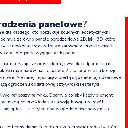
rodzenia panelowe
?
 dla każdego, kto poszukuje solidnych, estetycznych i
bejmuje zarówno panele ogrodzeniowe 2D, jak i 3D, które
ukty te doskonale sprawdzą się zarówno w przestrzeniach
wo oraz elegancki wygląd każdej posesji.
charakteryzuje się prostą formą i wysoką odpornością na
akości materiałów, nasze panele 2D są odporne na korozję,
ak nowe. Nie mniej imponującą ofertą są panele ogrodzeniowe
ącą ogrodzeniu dodatkowej sztywności i estetyki.
liwie najlepszy na rynku. Dbamy o to, aby każdy element
rannością, co przekłada się na wyjątkową trwałość i
a się opłaca – nie tylko pod względem finansowym, ale
mu. Jesteśmy dumni, że możemy zaoferować produkty, które