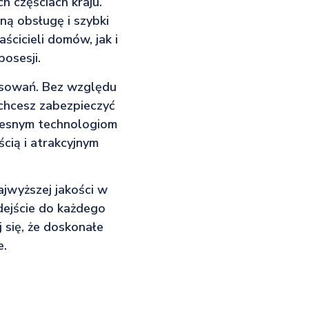
h częściach kraju.
ną obsługę i szybki
cicieli domów, jak i
osesji.
osowań. Bez względu
 chcesz zabezpieczyć
czesnym technologiom
cią i atrakcyjnym
jwyższej jakości w
dejście do każdego
 się, że doskonałe
e.