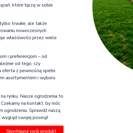
ązań, które łączą w sobie
 tylko trwałe, ale także
osowaniu nowoczesnych
oje właściwości przez wiele
om i preferencjom – od
ależnie od tego, czy
a oferta z pewnością spełni
zym asortymentem i wyboru
s na rynku. Nasze ogrodzenia to
e. Czekamy na kontakt, by móc
ym ogrodzeniu. Sprawdź naszą
ć wygląd swojej posesji!
Skonfiguruj swój produkt