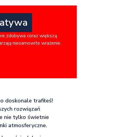
natywa
óre zdobywa coraz większą
warzają niesamowite wrażenie.
to doskonale trafiłeś!
pszych rozwiązań
 nie tylko świetnie
nki atmosferyczne.