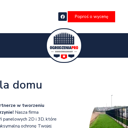
Poproś o wycenę
dla domu
tnerze w tworzeniu
zynie!
Nasza firma
eń panelowych 2D i 3D, które
 maksymalną ochronę Twojej