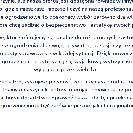
zynie, ale nasza oferta jest dostępna również w innyc
o, gdzie mieszkasz, możesz liczyć na naszą profesjonal
e ogrodzeniowe to doskonały wybór zarówno dla właś
które chcą zadbać o bezpieczeństwo i estetykę swoich p
e, które oferujemy, są idealne do różnorodnych zast
jesz ogrodzenia dla swojej prywatnej posesji, czy też
produkty sprawdzą się w każdej sytuacji. Dzięki nowo
 ogrodzenia charakteryzują się wyjątkową wytrzymałoś
wyglądem przez wiele lat.
enia Pro, zyskujesz pewność, że otrzymasz produkt na
. Dbamy o naszych klientów, oferując indywidualne po
achowe doradztwo. Sprawdź naszą ofertę i przekonaj
grodzenie może być zarówno piękne, jak i funkcjonaln