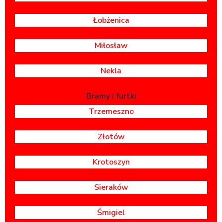
Łobżenica
Miłosław
Nekla
Bramy i furtki
Trzemeszno
Złotów
Krotoszyn
Sieraków
Śmigiel