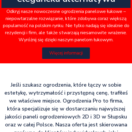
Odkryj nasze nowoczesne ogrodzenia panelowe łukowe –
niepowtarzalne rozwiązanie, które zdobywa coraz większą
popularność na polskim rynku. Nie tylko nadają się idealnie do
rezydencji i firm, ale także stwarzają niesamowite wrażenie.
Wyróżnij się dzięki naszym panelom łukowym.
Więcej informacji
Jeśli szukasz ogrodzenia, które łączy w sobie
estetykę, wytrzymałość i przystępną cenę, trafiłeś
we właściwe miejsce. Ogrodzenia Pro to firma,
która specjalizuje się w dostarczaniu najwyższej
jakości paneli ogrodzeniowych 2D i 3D w Słupsku
oraz w całej Polsce. Nasza oferta jest skierowana