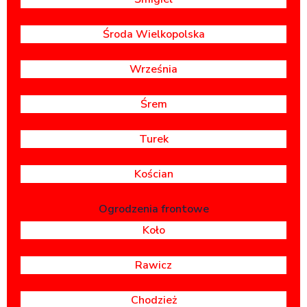
Środa Wielkopolska
Września
Śrem
Turek
Kościan
Ogrodzenia frontowe
Koło
Rawicz
Chodzież