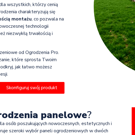
la wszystkich, którzy cenią
rodzenia charakteryzują się
ością montażu
, co pozwala na
owoczesnej technologii
eż niezwykłą trwałością i
dzeniowe od Ogrodzenia Pro.
zanie, które sprosta Twoim
 odkryj, jak łatwo możesz
sji.
Skonfiguruj swój produkt
rodzenia panelowe
?
la osób poszukujących nowoczesnych, estetycznych i
feruje szeroki wybór paneli ogrodzeniowych w dwóch