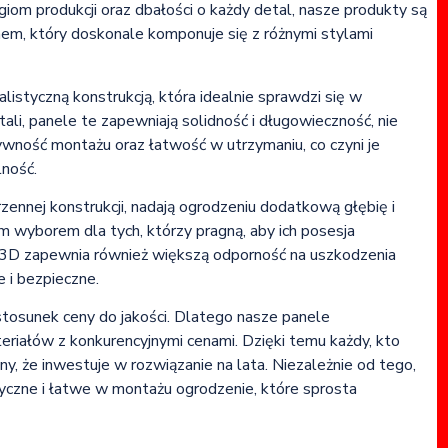
iom produkcji oraz dbałości o każdy detal, nasze produkty są
gnem, który doskonale komponuje się z różnymi stylami
istyczną konstrukcją, która idealnie sprawdzi się w
li, panele te zapewniają solidność i długowieczność, nie
tywność montażu oraz łatwość w utrzymaniu, co czyni je
lność.
ennej konstrukcji, nadają ogrodzeniu dodatkową głębię i
ym wyborem dla tych, którzy pragną, aby ich posesja
li 3D zapewnia również większą odporność na uszkodzenia
 i bezpieczne.
tosunek ceny do jakości. Dlatego nasze panele
eriałów z konkurencyjnymi cenami. Dzięki temu każdy, kto
, że inwestuje w rozwiązanie na lata. Niezależnie od tego,
tyczne i łatwe w montażu ogrodzenie, które sprosta