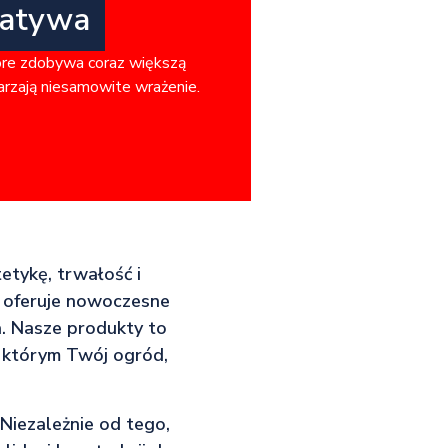
natywa
óre zdobywa coraz większą
warzają niesamowite wrażenie.
etykę, trwałość i
u oferuje nowoczesne
a. Nasze produkty to
i którym Twój ogród,
 Niezależnie od tego,