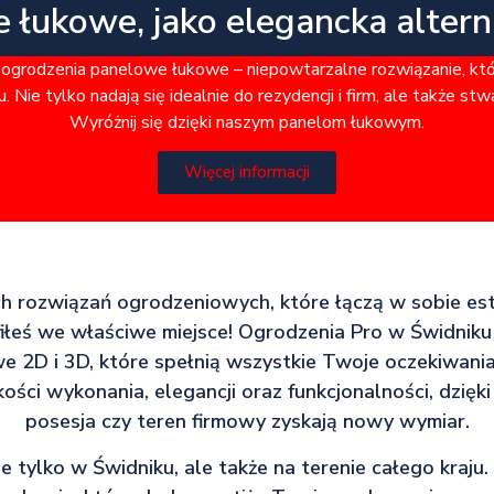
e łukowe, jako elegancka alter
ogrodzenia panelowe łukowe – niepowtarzalne rozwiązanie, kt
. Nie tylko nadają się idealnie do rezydencji i firm, ale także st
Wyróżnij się dzięki naszym panelom łukowym.
Więcej informacji
h rozwiązań ogrodzeniowych, które łączą w sobie est
iłeś we właściwe miejsce! Ogrodzenia Pro w Świdnik
 2D i 3D, które spełnią wszystkie Twoje oczekiwani
kości wykonania, elegancji oraz funkcjonalności, dzięk
posesja czy teren firmowy zyskają nowy wymiar.
ie tylko w Świdniku, ale także na terenie całego kraju.