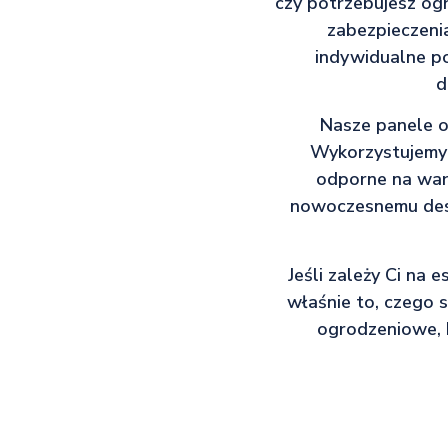
czy potrzebujesz ogr
zabezpieczenia
indywidualne po
d
Nasze panele o
Wykorzystujemy t
odporne na waru
nowoczesnemu desig
Jeśli zależy Ci na 
właśnie to, czego 
ogrodzeniowe, 