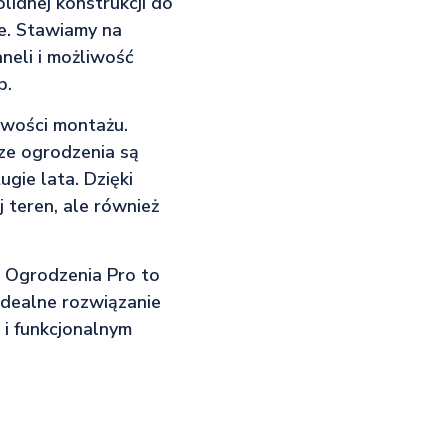
lidnej konstrukcji do
ie. Stawiamy na
neli i możliwość
b.
twości montażu.
sze ogrodzenia są
gie lata. Dzięki
 teren, ale również
a, Ogrodzenia Pro to
idealne rozwiązanie
i funkcjonalnym