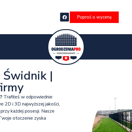
Poproś o wycenę
Świdnik |
irmy
?
Trafiłeś w odpowiednie
e 2D i 3D najwyższej jakości,
przy każdej posesji. Nasze
 Twoje otoczenie zyska