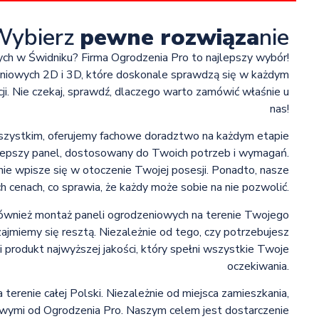
Wybierz
pewne rozwiąza
nie
ch w Świdniku? Firma Ogrodzenia Pro to najlepszy wybór!
zeniowych 2D i 3D, które doskonale sprawdzą się w każdym
cji. Nie czekaj, sprawdź, dlaczego warto zamówić właśnie u
nas!
zystkim, oferujemy fachowe doradztwo na każdym etapie
jlepszy panel, dostosowany do Twoich potrzeb i wymagań.
ie wpisze się w otoczenie Twojej posesji. Ponadto, nasze
 cenach, co sprawia, że każdy może sobie na nie pozwolić.
 również montaż paneli ogrodzeniowych na terenie Twojego
zajmiemy się resztą. Niezależnie od tego, czy potrzebujesz
i produkt najwyższej jakości, który spełni wszystkie Twoje
oczekiwania.
renie całej Polski. Niezależnie od miejsca zamieszkania,
owymi od Ogrodzenia Pro. Naszym celem jest dostarczenie