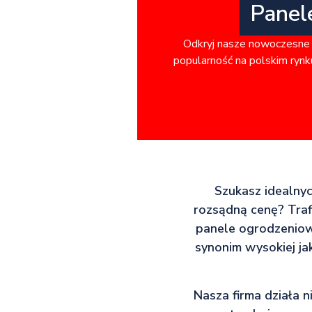
Panel
Odkryj nasze nowoczesne 
popularność na polskim rynku
Szukasz idealnyc
rozsądną cenę? Traf
panele ogrodzeniowe
synonim wysokiej ja
Nasza firma działa n