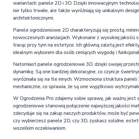
wariantach: panele 2D i 3D. Dzięki innowacyjnym technolog
nie tylko trwałe, ale także wyróżniają się unikalnym desi
architektonicznymi.
Panele ogrodzeniowe 2D charakteryzują się prostą, minimal
nowoczesnych aranżacjach. Wykonane z wysokiej jakości sta
tracąc przy tym na estetyce. Ich główną zaletą jest efek
idealnym wyborem dla osób ceniących wygodę i funkcjona
Natomiast panele ogrodzeniowe 3D, dzięki swojej przestrz
dynamikę. Są one bardziej dekoracyjne, co czyni je świetn
wyróżniała się na tle innych. Wzmocniona struktura pane
mechaniczne, co sprawia, że są one wyjątkowo wytrzymałe
W Ogrodzenia Pro zdajemy sobie sprawę, jak ważny jest s
ogrodzeniowe stanowią połączenie najwyższej jakości mat
zdecyduje się na zakup naszych produktów, może być pewny
czy wybierzesz panele 2D, czy 3D, zyskasz solidne, este
wszelkim oczekiwaniom.