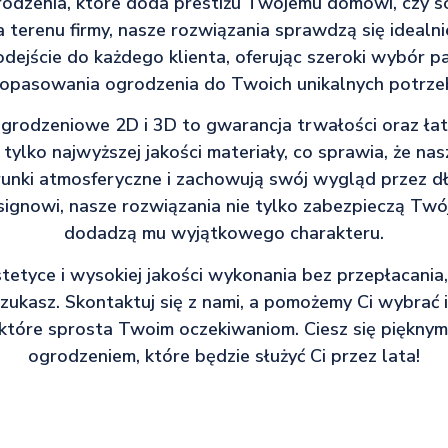
odzenia, które doda prestiżu Twojemu domowi, czy so
 terenu firmy, nasze rozwiązania sprawdzą się idealn
dejście do każdego klienta, oferując szeroki wybór pa
opasowania ogrodzenia do Twoich unikalnych potrze
grodzeniowe 2D i 3D to gwarancja trwałości oraz ła
ylko najwyższej jakości materiały, co sprawia, że na
nki atmosferyczne i zachowują swój wygląd przez dłu
nowi, nasze rozwiązania nie tylko zabezpieczą Twój
dodadzą mu wyjątkowego charakteru.
estetyce i wysokiej jakości wykonania bez przepłacani
szukasz. Skontaktuj się z nami, a pomożemy Ci wybrać 
które sprosta Twoim oczekiwaniom. Ciesz się pięknym 
ogrodzeniem, które będzie służyć Ci przez lata!