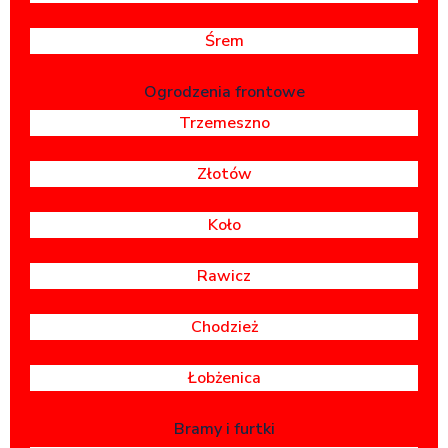
Śrem
Ogrodzenia frontowe
Trzemeszno
Złotów
Koło
Rawicz
Chodzież
Łobżenica
Bramy i furtki