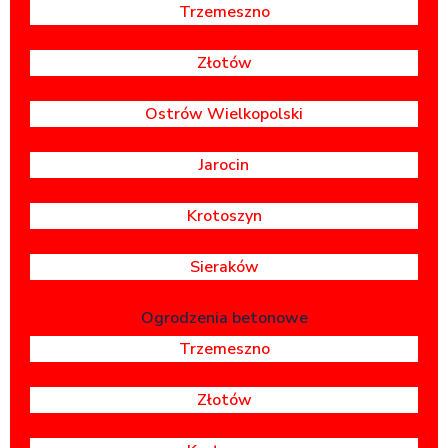
Trzemeszno
Złotów
Ostrów Wielkopolski
Jarocin
Krotoszyn
Sieraków
Ogrodzenia betonowe
Trzemeszno
Złotów