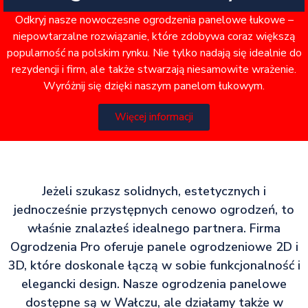
Odkryj nasze nowoczesne ogrodzenia panelowe łukowe –
niepowtarzalne rozwiązanie, które zdobywa coraz większą
popularność na polskim rynku. Nie tylko nadają się idealnie do
rezydencji i firm, ale także stwarzają niesamowite wrażenie.
Wyróżnij się dzięki naszym panelom łukowym.
Więcej informacji
Jeżeli szukasz solidnych, estetycznych i
jednocześnie przystępnych cenowo ogrodzeń, to
właśnie znalazłeś idealnego partnera. Firma
Ogrodzenia Pro oferuje panele ogrodzeniowe 2D i
3D, które doskonale łączą w sobie funkcjonalność i
elegancki design. Nasze ogrodzenia panelowe
dostępne są w Wałczu, ale działamy także w