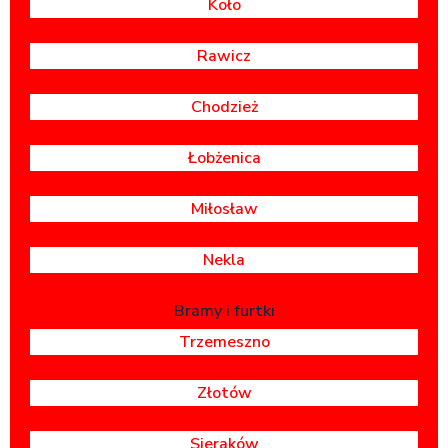
Koło
Rawicz
Chodzież
Łobżenica
Miłosław
Nekla
Bramy i furtki
Trzemeszno
Złotów
Sieraków