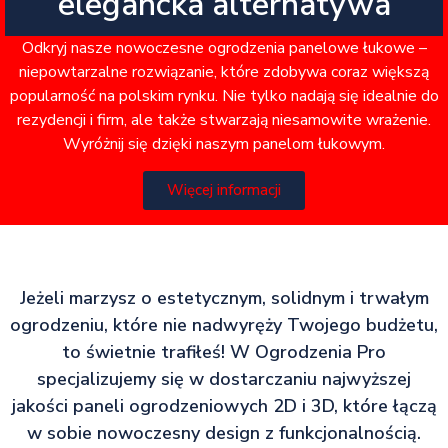
elegancka alternatywa
Odkryj nasze nowoczesne ogrodzenia panelowe łukowe –
niepowtarzalne rozwiązanie, które zdobywa coraz większą
popularność na polskim rynku. Nie tylko nadają się idealnie do
rezydencji i firm, ale także stwarzają niesamowite wrażenie.
Wyróżnij się dzięki naszym panelom łukowym.
Więcej informacji
Jeżeli marzysz o estetycznym, solidnym i trwałym
ogrodzeniu, które nie nadwyręży Twojego budżetu,
to świetnie trafiłeś! W Ogrodzenia Pro
specjalizujemy się w dostarczaniu najwyższej
jakości paneli ogrodzeniowych 2D i 3D, które łączą
w sobie nowoczesny design z funkcjonalnością.