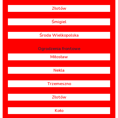
Złotów
Śmigiel
Środa Wielkopolska
Ogrodzenia frontowe
Miłosław
Nekla
Trzemeszno
Złotów
Koło