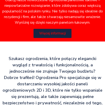
Odkryj nasze nowoczesne ogrodzenia panelowe łukowe –
niepowtarzalne rozwiązanie, które zdobywa coraz większą
popularność na polskim rynku. Nie tylko nadają się idealnie do
rezydencji i firm, ale także stwarzają niesamowite wrażenie.
Wyróżnij się dzięki naszym panelom łukowym.
Więcej informacji
Szukasz ogrodzenia, które połączy elegancki
wygląd z trwałością i funkcjonalnością, a
jednocześnie nie zrujnuje Twojego budżetu?
Dobrze trafiłeś! Ogrodzenia Pro specjalizuje się w
dostarczaniu wysokiej jakości paneli
ogrodzeniowych 2D i 3D, które nie tylko wspaniale
się prezentują, ale także zapewniają pełne
bezpieczeństwo i prywatność, niezależnie od tego,