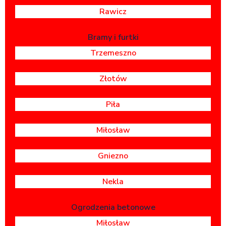
Rawicz
Bramy i furtki
Trzemeszno
Złotów
Piła
Miłosław
Gniezno
Nekla
Ogrodzenia betonowe
Miłosław