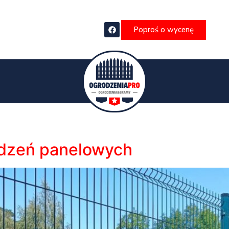
Poproś o wycenę
odzeń panelowych