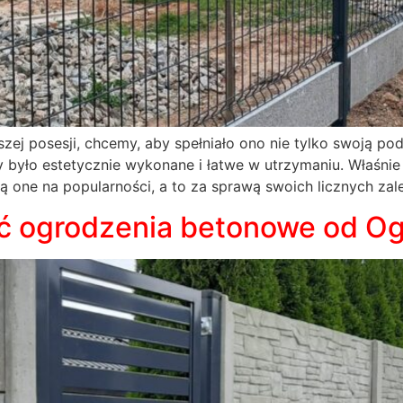
ej posesji, chcemy, aby spełniało ono nie tylko swoją pod
y było estetycznie wykonane i łatwe w utrzymaniu. Właśni
 one na popularności, a to za sprawą swoich licznych zale
ć ogrodzenia betonowe od Og