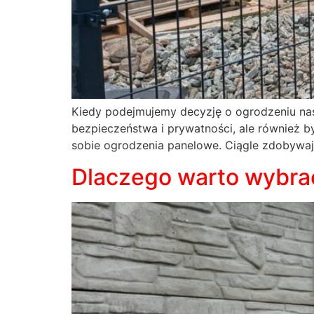
Kiedy podejmujemy decyzję o ogrodzeniu nasz
bezpieczeństwa i prywatności, ale również b
sobie ogrodzenia panelowe. Ciągle zdobywają
Dlaczego warto wybra