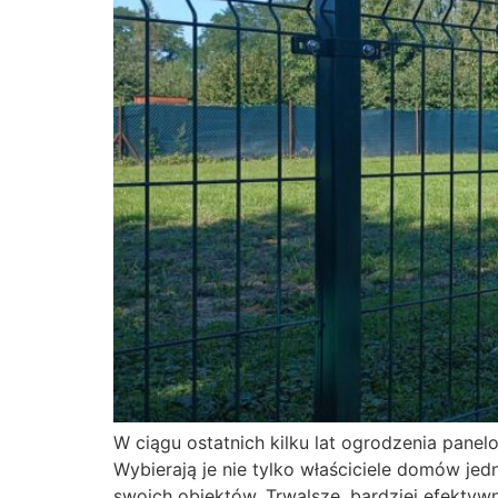
W ciągu ostatnich kilku lat ogrodzenia panel
Wybierają je nie tylko właściciele domów je
swoich obiektów. Trwalsze, bardziej efektyw