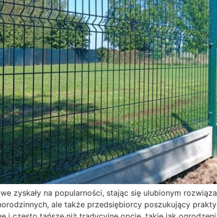
owe zyskały na popularności, stając się ulubionym rozwiąza
dnorodzinnych, ale także przedsiębiorcy poszukujący prakt
ne i często tańsze niż tradycyjne opcje, takie jak ogrodz