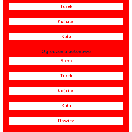
Turek
Kościan
Koło
Ogrodzenia betonowe
Śrem
Turek
Kościan
Koło
Rawicz