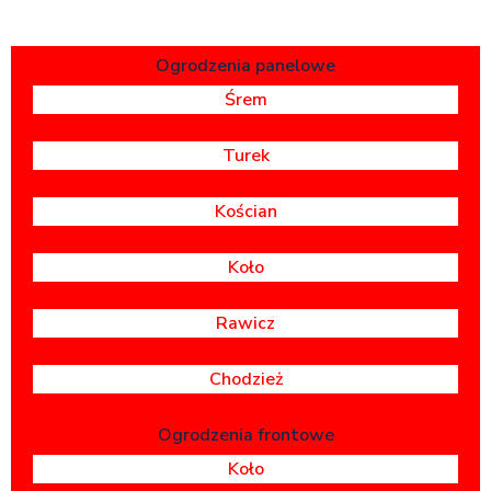
Ogrodzenia panelowe
Śrem
Turek
Kościan
Koło
Rawicz
Chodzież
Ogrodzenia frontowe
Koło