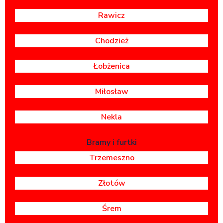
Rawicz
Chodzież
Łobżenica
Miłosław
Nekla
Bramy i furtki
Trzemeszno
Złotów
Śrem