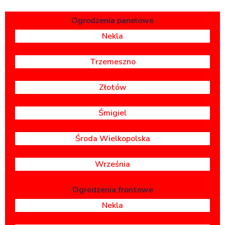
Ogrodzenia panelowe
Nekla
Trzemeszno
Złotów
Śmigiel
Środa Wielkopolska
Września
Ogrodzenia frontowe
Nekla