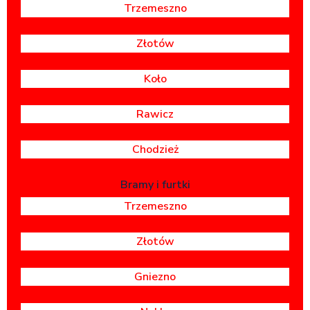
Trzemeszno
Złotów
Koło
Rawicz
Chodzież
Bramy i furtki
Trzemeszno
Złotów
Gniezno