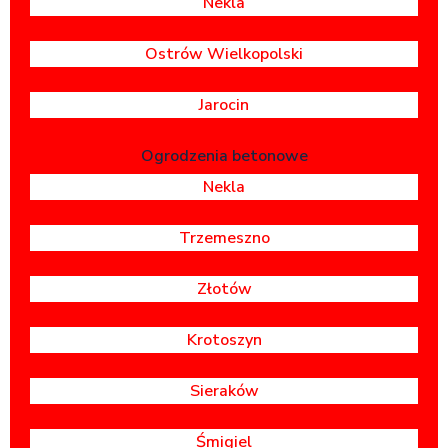
Nekla
Ostrów Wielkopolski
Jarocin
Ogrodzenia betonowe
Nekla
Trzemeszno
Złotów
Krotoszyn
Sieraków
Śmigiel